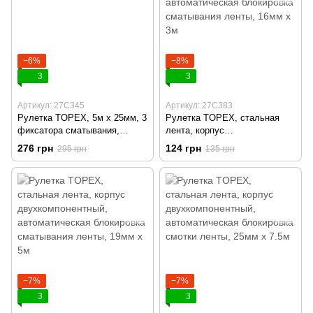
−6%
−8%
3
3
Артикул: 27C345
Артикул: 27C383
Рулетка TOPEX, 5м x 25мм, 3
Рулетка TOPEX, стальная
фиксатора сматывания,
лента, корпус
магнит
двухкомпонентный,
276 грн
124 грн
295 грн
135 грн
автоматическая блокировка
сматывания ленты, 16мм х 3м
−7%
−7%
3
3