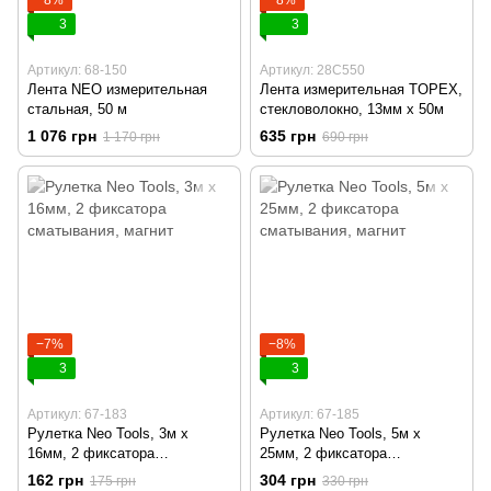
3
3
Артикул: 68-150
Артикул: 28C550
Лента NEO измерительная
Лента измерительная TOPEX,
стальная, 50 м
стекловолокно, 13мм х 50м
1 076 грн
635 грн
1 170 грн
690 грн
−7%
−8%
3
3
Артикул: 67-183
Артикул: 67-185
Рулетка Neo Tools, 3м x
Рулетка Neo Tools, 5м x
16мм, 2 фиксатора
25мм, 2 фиксатора
сматывания, магнит
сматывания, магнит
162 грн
304 грн
175 грн
330 грн