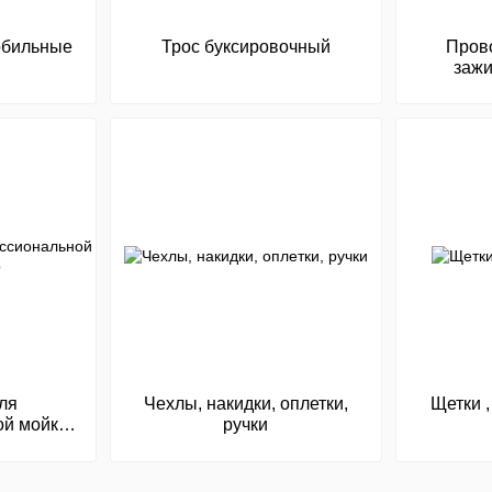
обильные
Трос буксировочный
Пров
зажи
ля
Чехлы, накидки, оплетки,
Щетки ,
ой мойки
ручки