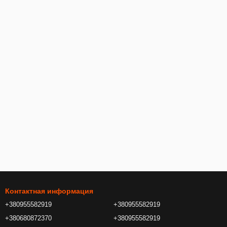
Контактная информация
+380955582919
+380955582919
+380680872370
+380955582919