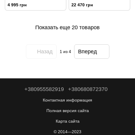
ручная/электро) Sturm
4 995 грн
22 470 грн
PG8735E
Показать еще 20 товаров
Назад
Вперед
1
из 4
+380955582919
+380680872370
Контактная информация
Полная версия сайта
Карта сайта
© 2014—2023