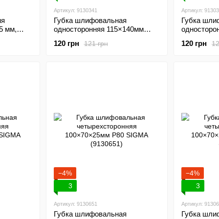
Артикул: 9130341
Артикул: 9130
ия
Губка шлифовальная
Губка шли
5 мм,
односторонняя 115×140мм
односторо
P400 (5шт) SIGMA (9130341)
P600 (5шт)
120 грн
120 грн
121 грн
12
−4%
−4%
3
3
Артикул: 9130651
Артикул: 9130
Губка шлифовальная
Губка шли