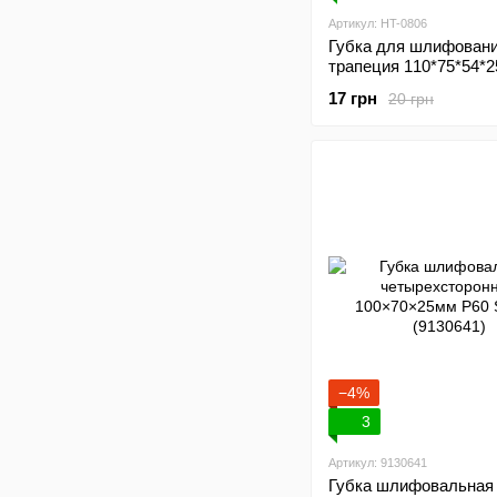
Артикул: HT-0806
Губка для шлифован
трапеция 110*75*54*2
оксид алюминия К60
17 грн
20 грн
INTERTOOL HT-0806
−4%
3
Артикул: 9130641
Губка шлифовальная