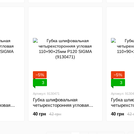
−5%
−5%
3
3
Артикул: 9130471
Артикул: 9130
Губка шлифовальная
Губка шли
ловая
четырехсторонняя угловая
четырехст
IGMA
110×90×25мм P120 SIGMA
110×90×25
40 грн
40 грн
42 грн
42 
(9130471)
(9130481)