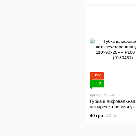
−5%
3
Артикул: 9130461
Губка шлифовальная
четырехсторонняя уг
110×90×25мм P100 S
40 грн
42 грн
(9130461)