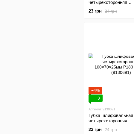
четырехсторонняя
100×70×25мм P60 SI
23 грн
24 грн
(9130641)
−4%
3
Артикул: 9130691
Губка шлифовальная
четырехсторонняя
100×70×25мм P180 S
23 грн
24 грн
(9130691)