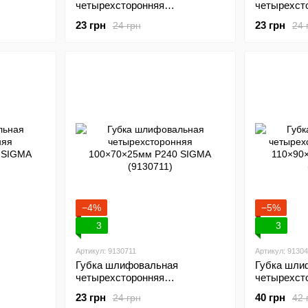
четырехсторонняя
четырехст
GMA
100×70×25мм P80 SIGMA
100×70×25
23 грн
23 грн
24 грн
24 
(9130651)
(9130671)
−4%
−5%
3
3
Артикул: 9130711
Артикул: 9130
Губка шлифовальная
Губка шли
четырехсторонняя
четырехст
IGMA
100×70×25мм P240 SIGMA
110×90×25
23 грн
40 грн
24 грн
42 
(9130711)
(9130441)