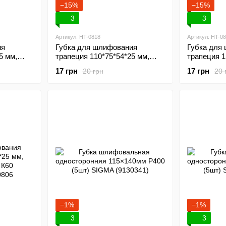
−15%
−15%
3
3
Артикул: HT-0818
Артикул: HT-0
ия
Губка для шлифования
Губка для
5 мм,
трапеция 110*75*54*25 мм,
трапеция 1
оксид алюминия К180
оксид алю
17 грн
17 грн
20 грн
20 
INTERTOOL HT-0818
INTERTOO
−1%
−1%
3
3