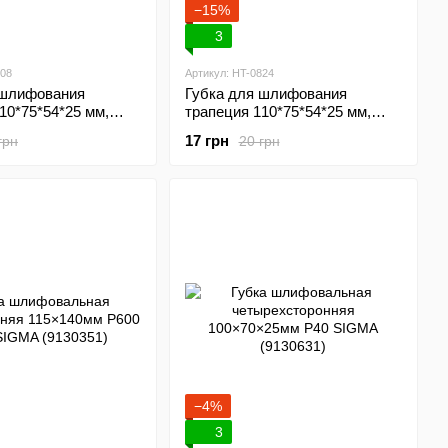
−15%
3
808
Артикул: HT-0824
 шлифования
Губка для шлифования
10*75*54*25 мм,
трапеция 110*75*54*25 мм,
миния К80
оксид алюминия К240
17 грн
грн
20 грн
L HT-0808
INTERTOOL HT-0824
−4%
3