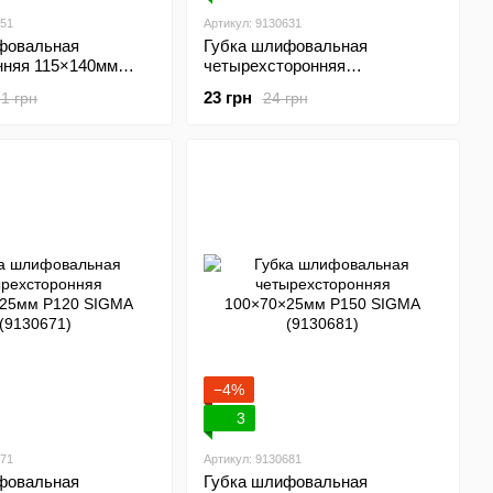
351
Артикул: 9130631
фовальная
Губка шлифовальная
нняя 115×140мм
четырехсторонняя
 SIGMA (9130351)
100×70×25мм P40 SIGMA
23 грн
1 грн
24 грн
(9130631)
−4%
3
671
Артикул: 9130681
фовальная
Губка шлифовальная