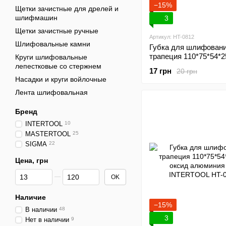
−15%
Щетки зачистные для дрелей и
шлифмашин
3
Щетки зачистные ручные
Артикул: HT-0812
Шлифовальные камни
Губка для шлифован
трапеция 110*75*54*2
Круги шлифовальные
оксид алюминия К120
лепестковые со стержнем
17 грн
20 грн
INTERTOOL HT-0812
Насадки и круги войлочные
Лента шлифовальная
Бренд
INTERTOOL
10
MASTERTOOL
25
SIGMA
22
Цена, грн
От Цена, грн
До Цена, грн
OK
Наличие
−15%
В наличии
48
3
Нет в наличии
9