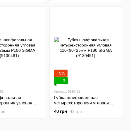
−5%
3
481
Артикул: 9130491
фовальная
Губка шлифовальная
оронняя угловая
четырехсторонняя угловая
мм P150 SIGMA
110×90×25мм P180 SIGMA
40 грн
грн
42 грн
(9130491)