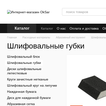
Перейти к основному контенту
Каталог
Каталог
О нас
Оплата и доставка
Об
Бренды
Кредит
Главная
Расходные материалы
Абразивный инструмент
Шлифовальн
Шлифовальные губки
Шлифовальный блок
Шлифовальные губки
Диски шлифовальные
лепестковые
Круги зачистные нетканые
Шлифовальный круг на липучке
Наждачная бумага
Диск для наждачной бумаги
Абразивная сетка