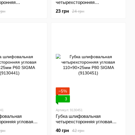
оронняя
четырехсторонняя
мм P120 SIGMA
100×70×25мм P150 SIGMA
23 грн
грн
24 грн
(9130681)
−5%
3
441
Артикул: 9130451
фовальная
Губка шлифовальная
оронняя угловая
четырехсторонняя угловая
мм P60 SIGMA
110×90×25мм P80 SIGMA
40 грн
грн
42 грн
(9130451)