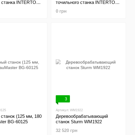
о станка INTERTOOL
точильного станка INTERTOOL
DT-0807.06
0 грн
3
0125
Артикул: WM1922
станок (125 мм, 180
Деревообрабатывающий
ter BG-60125
станок Sturm WM1922
32 520 грн