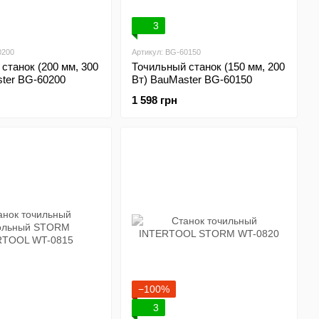
3
0200
Артикул: BG-60150
станок (200 мм, 300
Точильный станок (150 мм, 200
ter BG-60200
Вт) BauMaster BG-60150
1 598 грн
−100%
3