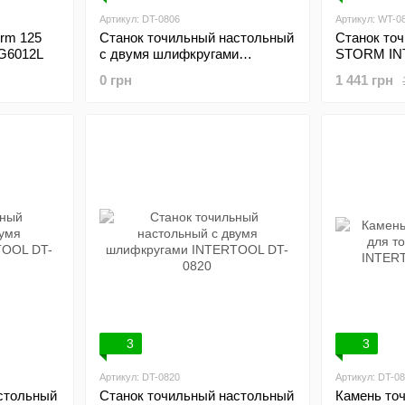
Артикул: DT-0806
Артикул: WT-0
urm 125
Станок точильный настольный
Станок то
BG6012L
с двумя шлифкругами
STORM IN
INTERTOOL DT-0806
0 грн
1 441 грн
3
3
Артикул: DT-0820
Артикул: DT-08
стольный
Станок точильный настольный
Камень то