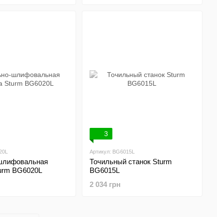
3
20L
Артикул: BG6015L
шлифовальная
Точильный станок Sturm
urm BG6020L
BG6015L
2 034 грн