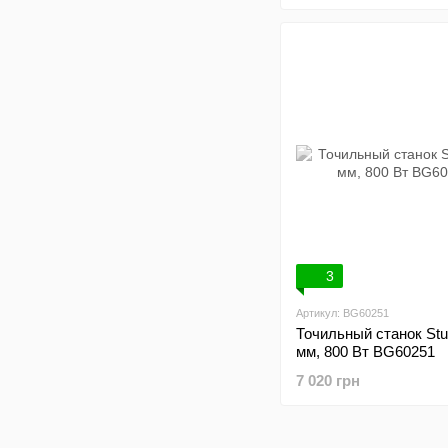
3
Артикул: BG60251
Точильный станок St
мм, 800 Вт BG60251
7 020 грн