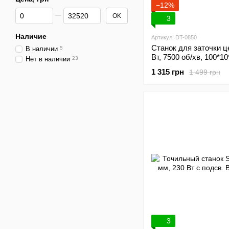
−12%
От Цена, грн
До Цена, грн
OK
3
Наличие
Артикул: DT-0850
Станок для заточки ц
В наличии
5
Вт, 7500 об/хв, 100*10
Нет в наличии
23
INTERTOOL DT-0850
1 315 грн
1 499 грн
3