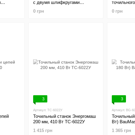
и
с двумя шлифкругами
точильног
INTERTOOL DT-0820
DT-0820.06
0 грн
0 грн
3
3
Артикул: ТС-6022У
Артикул: BG-6
епей
Точильный станок Энергомаш
Точильный 
200 мм, 410 Вт ТС-6022У
Вт) BauMas
1 415 грн
1 365 грн