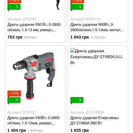
−16%
−16%
3
3
Артикул: DT-0107
Артикул: WT-0119
Дрель ударная 550 Вт, 0-2800
Дрель ударная 900Вт, 0-
об/мин, 1.5-13 мм, реверс,
2800об/мин,1.5-13мм, метал.
плавная регулировка
корпус редуктора,
753 грн
1 843 грн
899 грн
2 199 грн
INTERTOOL DT-0107
быстрозажимной патрон
INTERTOOL WT-0119
−17%
3
3
Артикул: DT-0121
Артикул: ДУ-21980А
Дрель ударная 950Вт, 0-2800
Дрель ударная Енергомаш
об/мин, 1.5-13мм, реверс,
ДУ-21980А 980 Вт
металлический корпус
1 404 грн
1 835 грн
1 699 грн