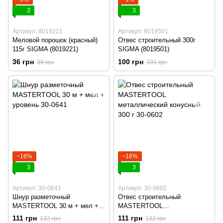
3
3
Артикул: 8019221
Артикул: 8019501
Меловой порошок (красный)
Отвес строительный 300г
115г SIGMA (8019221)
SIGMA (8019501)
36 грн
100 грн
38 грн
101 грн
−16%
−16%
3
3
Артикул: 30-0641
Артикул: 30-0602
Шнур разметочный
Отвес строительный
MASTERTOOL 30 м + мел +
MASTERTOOL
уровень 30-0641
металлический конусный 300
111 грн
111 грн
132 грн
132 грн