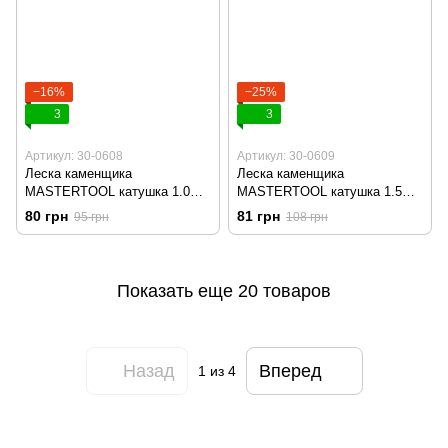
−16%
−25%
3
3
Артикул: 30-0608
Артикул: 30-0609
Леска каменщика
Леска каменщика
MASTERTOOL катушка 1.0
MASTERTOOL катушка 1.5
мм 100 м 30-0608
мм 50 м 30-0609
80 грн
81 грн
95 грн
108 грн
Показать еще 20 товаров
Назад
Вперед
1
из 4