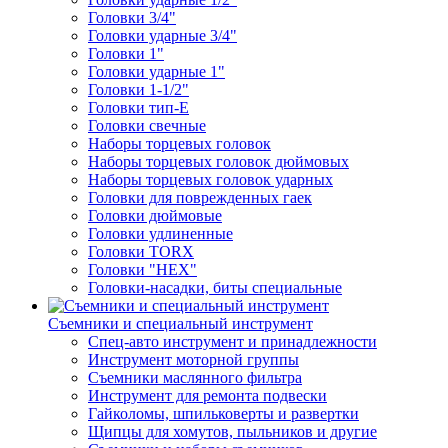
Головки 3/4"
Головки ударные 3/4"
Головки 1"
Головки ударные 1"
Головки 1-1/2"
Головки тип-Е
Головки свечные
Наборы торцевых головок
Наборы торцевых головок дюймовых
Наборы торцевых головок ударных
Головки для поврежденных гаек
Головки дюймовые
Головки удлиненные
Головки TORX
Головки "HEX"
Головки-насадки, биты специальные
Съемники и специальный инструмент
Спец-авто инструмент и принадлежности
Инструмент моторной группы
Съемники маслянного фильтра
Инструмент для ремонта подвески
Гайколомы, шпильковерты и развертки
Щипцы для хомутов, пыльников и другие