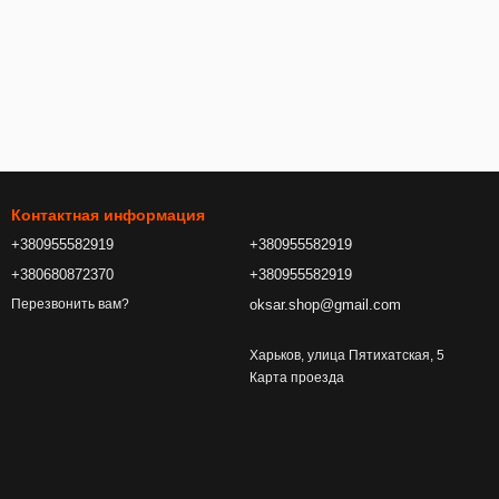
Контактная информация
+380955582919
+380955582919
+380680872370
+380955582919
oksar.shop@gmail.com
Перезвонить вам?
Харьков, улица Пятихатская, 5
Карта проезда