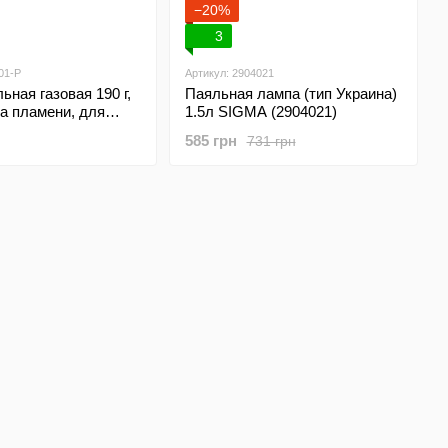
−20%
3
01-P
Артикул: 2904021
ьная газовая 190 г,
Паяльная лампа (тип Украина)
а пламени, для
1.5л SIGMA (2904021)
любом положении
585 грн
731 грн
-01-P