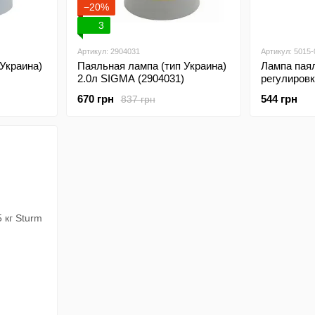
−20%
3
Артикул: 2904031
Артикул: 5015-
Украина)
Паяльная лампа (тип Украина)
Лампа паял
2.0л SIGMA (2904031)
регулировк
работы в 
670 грн
544 грн
837 грн
Sturm 5015