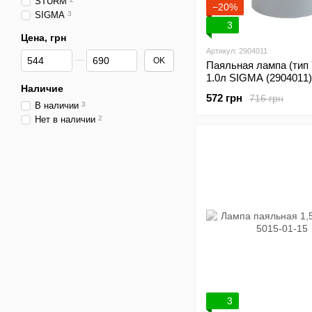
STURM
−20%
SIGMA
3
3
Цена, грн
Артикул: 2904011
От Цена, грн
До Цена, грн
OK
Паяльная лампа (тип 
1.0л SIGMA (2904011)
Наличие
572 грн
716 грн
В наличии
3
Нет в наличии
2
3