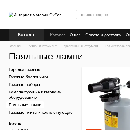
Перейти к основному контенту
Каталог
Каталог
О нас
Оплата и доставка
Об
Бренды
Кредит
Главная
Ручной инструмент
Крепежный инструмент
Газ и газовое о
Паяльные лампи
Горелки газовые
Газовые баллончики
Газовые наборы
Комплектующие к газовому
оборудованию
Паяльные лампи
Газовые плиты и комплектующие
Бренд
2