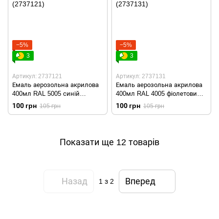
−5%
−5%
3
3
Артикул: 2737121
Артикул: 2737131
Емаль аерозольна акрилова
Емаль аерозольна акрилова
400мл RAL 5005 синій
400мл RAL 4005 фіолетовий
глянець SIGMA (2737121)
глянець SIGMA (2737131)
100 грн
100 грн
105 грн
105 грн
Показати ще 12 товарів
Назад
Вперед
1
з 2