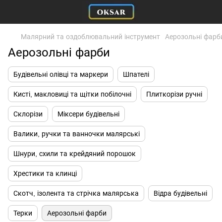
Малярний та оздоблювальний інструмент
Аерозольні фарб
Аерозольні фарби
Будівельні олівці та маркери
Шпателі
Кисті, макловиці та щітки побілочні
Плиткорізи ручні
Склорізи
Міксери будівельні
Валики, ручки та ванночки малярські
Шнури, схили та крейдяний порошок
Хрестики та клинці
Скотч, ізолента та стрічка малярська
Відра будівельні
Терки
Аерозольні фарби