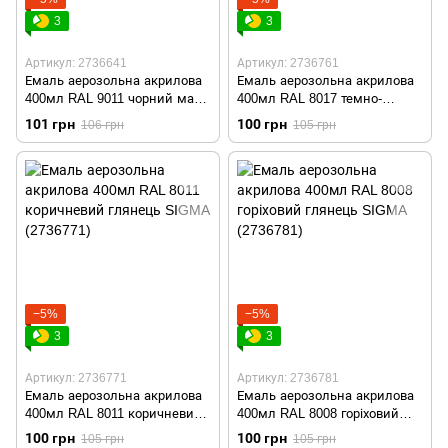
3
3
Артикул: 2736641
Артикул: 2736761
Емаль аерозольна акрилова
Емаль аерозольна акрилова
400мл RAL 9011 чорний мат
400мл RAL 8017 темно-
SIGMA (2736641)
коричневий глянець SIGMA
101 грн
100 грн
106 грн
105 грн
(2736761)
−5%
−5%
3
3
Артикул: 2736771
Артикул: 2736781
Емаль аерозольна акрилова
Емаль аерозольна акрилова
400мл RAL 8011 коричневий
400мл RAL 8008 горіховий
глянець SIGMA (2736771)
глянець SIGMA (2736781)
100 грн
100 грн
105 грн
105 грн