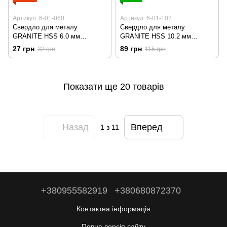
Артикул: 6-01-060
Артикул: 6-01-102
Свердло для металу
Свердло для металу
GRANITE HSS 6.0 мм
GRANITE HSS 10.2 мм
подовжене DIN340 біле 6-01-
подовжене DIN340 біле 6-01-
27 грн
89 грн
32 грн
115 грн
060
102
Показати ще 20 товарів
Назад
Вперед
1
з 11
+380955582919
+380680872370
Контактна інформація
Повна версія сайту