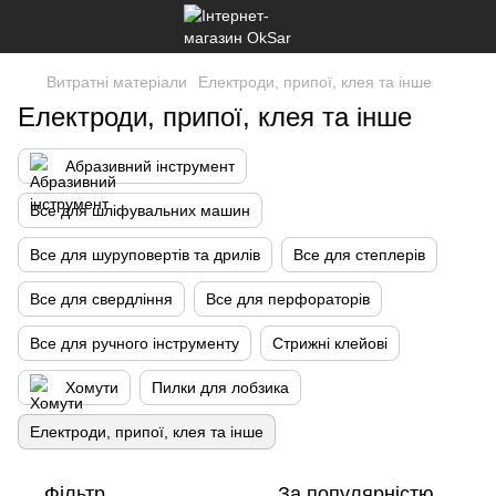
Витратні матеріали
Електроди, припої, клея та інше
Електроди, припої, клея та інше
Абразивний інструмент
Все для шліфувальних машин
Все для шуруповертів та дрилів
Все для степлерів
Все для свердління
Все для перфораторів
Все для ручного інструменту
Стрижні клейові
Хомути
Пилки для лобзика
Електроди, припої, клея та інше
Фільтр
За популярністю