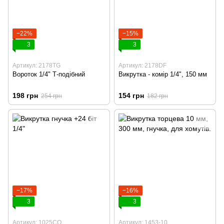
−22%
−15%
3
3
Артикул: 2178TG
Артикул: 2178DF
Вороток 1/4" Т-подібний
Викрутка - комір 1/4", 150 мм
198 грн
154 грн
254 грн
182 грн
−17%
−16%
3
3
Артикул: 1025CQ
Артикул: 1453-10