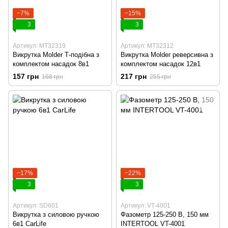
−7%
−15%
3
3
Артикул: MT32319
Артикул: MT32312
Викрутка Molder Т-подібна з
Викрутка Molder реверсивна з
комплектом насадок 8в1
комплектом насадок 12в1
157 грн
217 грн
168 грн
255 грн
−17%
−22%
3
3
Артикул: SD601
Артикул: VT-4001
Викрутка з силовою ручкою
Фазометр 125-250 В, 150 мм
6в1 CarLife
INTERTOOL VT-4001