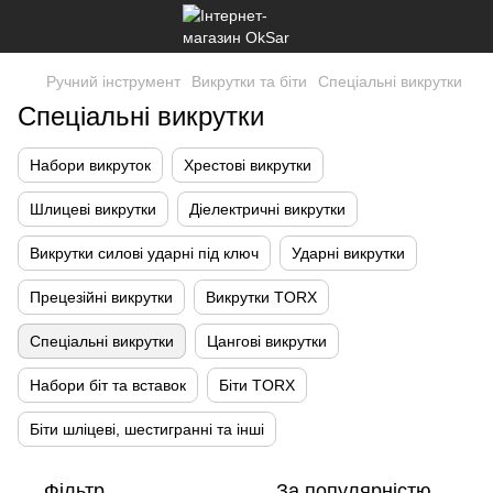
Ручний інструмент
Викрутки та біти
Спеціальні викрутки
Спеціальні викрутки
Набори викруток
Хрестові викрутки
Шлицеві викрутки
Діелектричні викрутки
Викрутки силові ударні під ключ
Ударні викрутки
Прецезійні викрутки
Викрутки TORX
Спеціальні викрутки
Цангові викрутки
Набори біт та вставок
Біти TORX
Біти шліцеві, шестигранні та інші
Фільтр
За популярністю