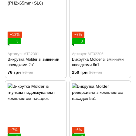
−12%
−7%
3
3
Артикул: MT32301
Артикул: MT32306
Викрутка Molder зі змінними
Викрутка Molder зі змінними
насадками 2в1
насадками 6в1
(PH2x65mm+SL6)
76 грн
250 грн
86 грн
268 грн
−7%
−6%