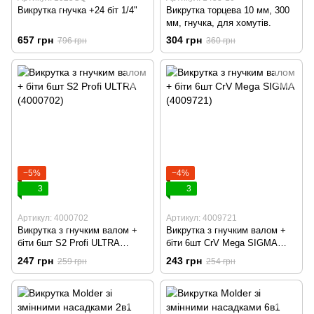
Викрутка гнучка +24 біт 1/4"
Викрутка торцева 10 мм, 300
мм, гнучка, для хомутів.
657 грн
304 грн
796 грн
360 грн
−5%
−4%
3
3
Артикул: 4000702
Артикул: 4009721
Викрутка з гнучким валом +
Викрутка з гнучким валом +
біти 6шт S2 Profi ULTRA
біти 6шт CrV Mega SIGMA
(4000702)
(4009721)
247 грн
243 грн
259 грн
254 грн