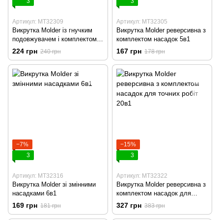
3
3
Артикул: MT32309
Артикул: MT32305
Викрутка Molder із гнучким
Викрутка Molder реверсивна з
подовжувачем і комплектом
комплектом насадок 5в1
насадок
224 грн
167 грн
240 грн
178 грн
−7%
−15%
3
3
Артикул: MT32316
Артикул: MT32322
Викрутка Molder зі змінними
Викрутка Molder реверсивна з
насадками 6в1
комплектом насадок для
точних робіт 20в1
169 грн
327 грн
181 грн
383 грн