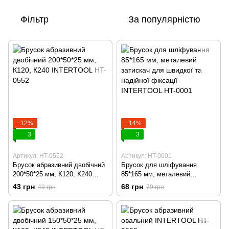
Фільтр
За популярністю
−12%
−14%
3
3
Артикул: HT-0552
Артикул: HT-0001
Брусок абразивний двобічний
Брусок для шліфування
200*50*25 мм, К120, К240
85*165 мм, металевий
INTERTOOL HT-0552
затискач для швидкої та
43 грн
68 грн
49 грн
79 грн
надійної фіксації INTERTOOL
HT-0001