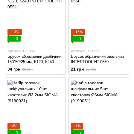
−13%
−16%
3
3
Артикул: HT-0551
Артикул: HT-0550
Брусок абразивний двобічний
Брусок абразивний овальний
150*50*25 мм, К120, К240
INTERTOOL HT-0550
INTERTOOL HT-0551
34 грн
21 грн
39 грн
25 грн
−4%
−4%
3
3