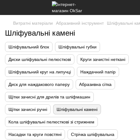
Витратні матеріали
Абразивний інструмент
Шліфувальні ка
Шліфувальні камені
Шліфувальний блок
Шліфувальні губки
Диски шліфувальні пелюсткові
Круги зачистні неткані
Шліфувальний круг на липучці
Наждачний папір
Диск для наждакового паперу
Абразивна сітка
Щітки зачисні для дрилів та шліфмашин
Щітки зачисні ручні
Шліфувальні камені
Кола шліфувальні пелюсткові зі стрижнем
Насадки та круги повстяні
Стрічка шліфувальна