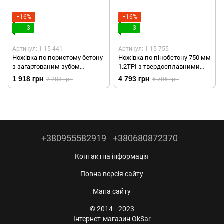
−16%
−16%
3
3
Артикул: 1-15-441
Артикул: 1-15-755
Ножівка по пористому бетону
Ножівка по пінобетону 750 мм
з загартованим зубом
1.2TPI з твердосплавними
650мм/1.2TPI (1-15-441)
напаяними зубами (1-15-755)
1 918 грн
4 793 грн
2 283 грн
5 706 грн
+380955582919
+380680872370
Контактна інформація
Повна версія сайту
Мапа сайту
© 2014—2023
Інтернет-магазин OkSar