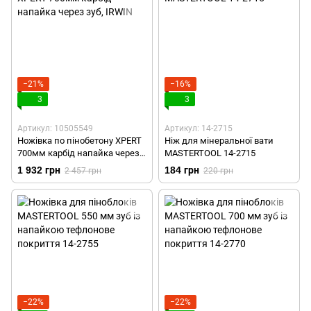
−21%
−16%
3
3
Артикул: 10505549
Артикул: 14-2715
Ножівка по пінобетону XPERT
Ніж для мінеральної вати
700мм карбід напайка через
MASTERTOOL 14-2715
зуб, IRWIN
1 932 грн
184 грн
2 457 грн
220 грн
−22%
−22%