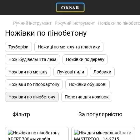
Ручний інструмент
Ріжучий інструмент
Ножівки по пінобет
Ножівки по пінобетону
Труборізи
Ножиці по металу та пластику
Ножі будівельні та леза
Ножівки по дереву
Ножівки по металу
Лучкові пили
Лобзики
Ножівки по гіпсокартону
Ножівки обушкові
Ножівки по пінобетону
Полотна для ножівок
Фільтр
За популярністю