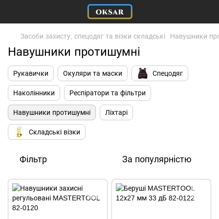
Засоби захисту, спецодяг та візки складські
Навушники пр
Навушники протишумні
Рукавички
Окуляри та маски
Спецодяг
Наколінники
Респіратори та фільтри
Навушники протишумні
Ліхтарі
Складські візки
Фільтр
За популярністю