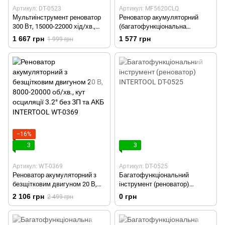
Артикул: DT-0523
Артикул: MF5620CLQ
Мультиінструмент реноватор
Реноватор акумуляторний
300 Вт, 15000-22000 хід/хв.,
(багатофункціональна
аксесуари, кейс INTERTOOL
машина) Sturm MF5620CLQ
1 667 грн
1 577 грн
1 999 грн
DT-0523
(без АКБ та ЗУ)
−16%
3
3
Артикул: WT-0369
Артикул: DT-0525
Реноватор акумуляторний з
Багатофункціональний
безщітковим двигуном 20 В,
інструмент (реноватор)
8000-20000 об/хв., кут
INTERTOOL DT-0525
2 106 грн
0 грн
2 499 грн
осциляції 3.2° без ЗП та АКБ
INTERTOOL WT-0369