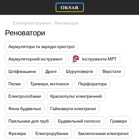
Електроінструмент
Реноватори
Реноватори
Акумулятори та зарядні пристрої
Акумуляторний інструмент
Інструменти МРТ
Шліфмашини
Дрилі
Шуруповерти
Верстати
Пилки
Тримери, мотокоси
Перфоратори
Електролобзики
Краскопульт електричний
Фени будівельні
Гайковерти електричні
Паяльники для труб
Будівельний пилосос
Гравери
Фрезери
Електрорубанки
Заклепочники електричні