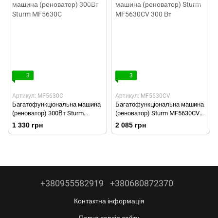
3
3
Артикул: MF5630C
Артикул: MF5630CV
Багатофункціональна машина
Багатофункціональна машина
(реноватор) 300Вт Sturm
(реноватор) Sturm MF5630CV
MF5630C
300 Вт
1 330 грн
2 085 грн
+380955582919
+380680872370
Контактна інформація
Повна версія сайту