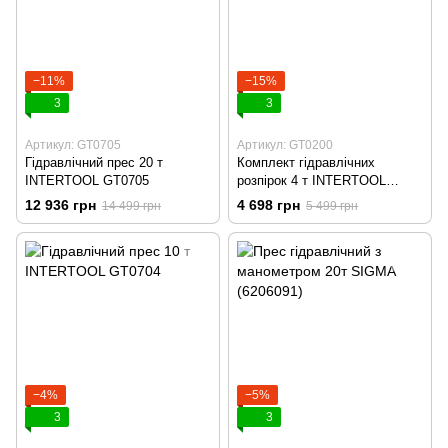
−11%
−15%
3
3
Артикул: GT0705
Артикул: GT0200
Гідравлічний прес 20 т
Комплект гідравлічних
INTERTOOL GT0705
розпірок 4 т INTERTOOL
GT0200
12 936 грн
4 698 грн
14 499 грн
5 499 грн
−4%
−5%
3
3