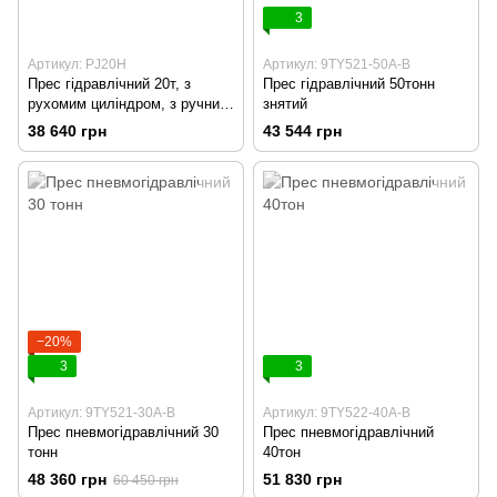
3
Артикул: PJ20H
Артикул: 9TY521-50A-B
Прес гідравлічний 20т, з
Прес гідравлічний 50тонн
рухомим циліндром, з ручним
знятий
приводом
38 640 грн
43 544 грн
−20%
3
3
Артикул: 9TY521-30A-B
Артикул: 9TY522-40A-B
Прес пневмогідравлічний 30
Прес пневмогідравлічний
тонн
40тон
48 360 грн
51 830 грн
60 450 грн