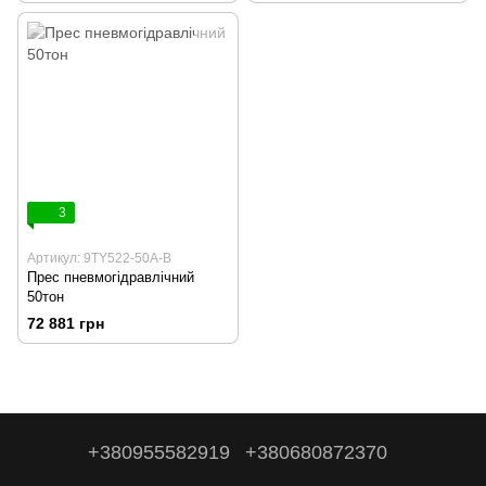
3
Артикул: 9TY522-50A-B
Прес пневмогідравлічний
50тон
72 881 грн
+380955582919
+380680872370