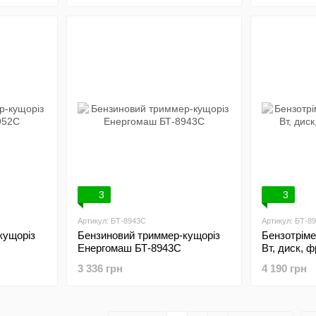
бчастий
 STORM
3
3
Артикул: БТ-8943С
Артикул: БТ-8
кущоріз
Бензиновий триммер-кущоріз
Бензотрім
Енергомаш БТ-8943С
Вт, диск, 
3 336 грн
4 190 грн