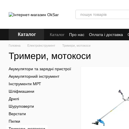
Перейти до основного контенту
Каталог
Каталог
Про нас
Оплата і доставка
Кредит
Головна
Електроінструмент
Тримери, мотокоси
Тримери, мотокоси
Акумулятори та зарядні пристрої
Акумуляторний інструмент
Інструменти МРТ
Шліфмашини
Дрилі
Шуруповерти
Верстати
Пилки
Тримери, мотокоси