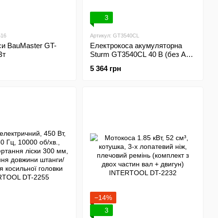
3
516
Артикул: GT3540CL
си BauMaster GT-
Електрокоса акумуляторна
Вт
Sturm GT3540CL 40 В (без АКБ
та ЗУ)
5 364 грн
−14%
3