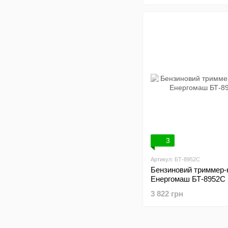
мм, котушка + 3-х зу
ніж, без ЗП та АКБ,
INTERTOOL WT-9213
3
Артикул: БТ-8952С
Бензиновий триммер-
Енергомаш БТ-8952С
3 822 грн