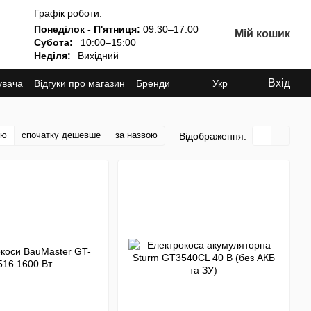
Графік роботи:
Понеділок - П'ятниця:
09:30–17:00
Мій кошик
Субота:
10:00–15:00
Неділя:
Вихідний
Вхід
увача
Відгуки про магазин
Бренди
Укр
тю
спочатку дешевше
за назвою
Відображення: