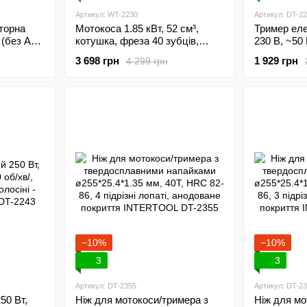
Артикул: WT-2230
Артикул: DT-2
торна
Мотокоса 1.85 кВт, 52 см³,
Тример еле
 (без АКБ
котушка, фреза 40 зубців,
230 В, ~50 
двоплечовий ранцевий ремінь,
діаметр об
3 698 грн
1 929 грн
4 299 грн
STORM INTERTOOL WT-2230
мм, регул
штанги/пол
головки I
−10%
−10%
3
3
Артикул: DT-2355
Артикул: DT-2
50 Вт,
Ніж для мотокоси/тримера з
Ніж для мо