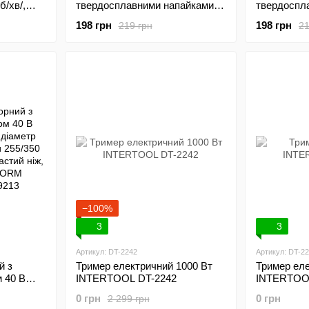
б/хв/,
твердосплавними напайками
твердоспл
осіні -
ø255*25.4*1.35 мм, 40T, HRC
ø255*25.4*
198 грн
198 грн
219 грн
21
T-2243
82-86, 4 підрізні лопаті,
82-86, 3 під
анодоване покриття
анодоване 
INTERTOOL DT-2355
INTERTOO
−100%
3
3
Артикул: DT-2242
Артикул: DT-2
й з
Тример електричний 1000 Вт
Тример ел
 40 В
INTERTOOL DT-2242
INTERTOO
діаметр
0 грн
0 грн
2 299 грн
и 255/350