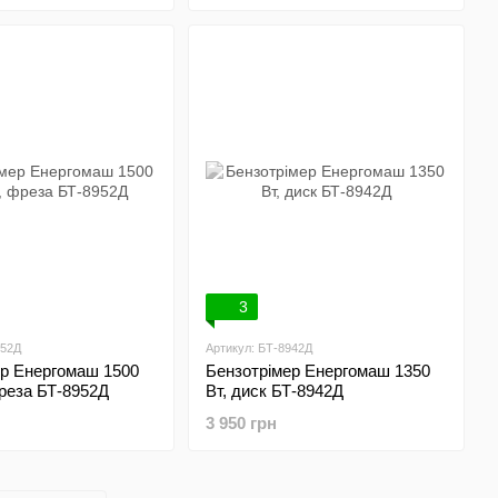
3
952Д
Артикул: БТ-8942Д
ер Енергомаш 1500
Бензотрімер Енергомаш 1350
фреза БТ-8952Д
Вт, диск БТ-8942Д
3 950 грн