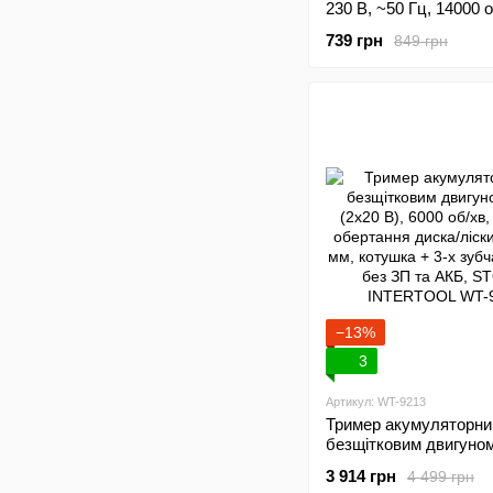
230 В, ~50 Гц, 14000 о
діаметр обертання вол
739 грн
849 грн
200 мм INTERTOOL D
−13%
3
Артикул: WT-9213
Тример акумуляторни
безщітковим двигуном
(2х20 В), 6000 об/хв, 
3 914 грн
4 499 грн
обертання диска/ліск