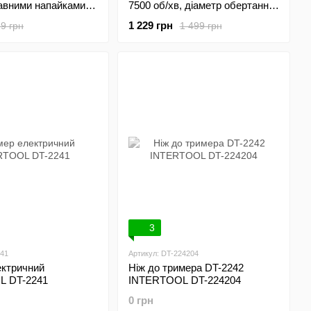
авними напайками
7500 об/хв, діаметр обертання
1.35 мм, 40T, HRC
волосіні 300 мм, котушка, без
1 229 грн
9 грн
1 499 грн
різні лопаті,
ЗП та АКБ, STORM
покриття
INTERTOOL WT-9112
L DT-2356
3
241
Артикул: DT-224204
ектричний
Ніж до тримера DT-2242
L DT-2241
INTERTOOL DT-224204
0 грн