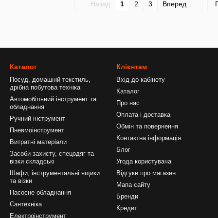
Назад
1
2
3
Вперед
Каталог
Клієнтам
Посуд, домашній текстиль,
Вхід до кабінету
дрібна побутова техніка
Каталог
Автомобільний інструмент та
Про нас
обладнання
Оплата і доставка
Ручний інструмент
Обмін та повернення
Пневмоінструмент
Контактна інформація
Витратні матеріали
Блог
Засоби захисту, спецодяг та
візки складські
Угода користувача
Шафи, інструментальні ящики
Відгуки про магазин
та візки
Мапа сайту
Насосне обладнання
Бренди
Сантехніка
Кредит
Електроінструмент