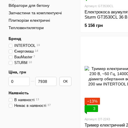
Вібратори для бетону
Артикул: GT3530CL
Електрокоса акумуля
Запчастини та комплектуючі
Sturm GT3530CL 36 B
Плиткорізи електричні
та ЗУ)
5 156 грн
Тепловентилятори
Бренд
INTERTOOL
19
Єнергомаш
14
BauMaster
7
STURM
10
Ціна, грн
Від Ціна, грн
До Ціна, грн
ОК
Наявність
В наявності
13
−13%
Немає в наявності
37
3
Артикул: DT-2243
Тример електричний 2