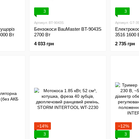
3
3
Артикул: BT-9043S
Артикул: GT-3
кущоріз
Бензокоси BauMaster BT-9043S
Електроко
3000 Вт
2700 Вт
3516 1600 
4 033 грн
2 735 грн
−14%
−12%
3
3