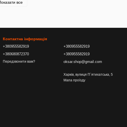
Показати все
Контактна інформація
+380955582919
+380955582919
+380680872370
+380955582919
oksar.shop@gmail.com
Передзвонити вам?
Харків, вулиця П`ятихатська, 5
Мапа проїзду