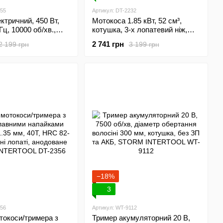
255
Артикул: DT-2232
ктричний, 450 Вт,
Мотокоса 1.85 кВт, 52 см³,
Гц, 10000 об/хв.,
котушка, 3-х лопатевий ніж,
ертання ліски 300
плечовий ремінь (комплект з
2 741 грн
2 199 грн
3 199 грн
ювання довжини
двох частин вал + двигун)
оження косильної
INTERTOOL DT-2232
NTERTOOL DT-2255
−18%
3
356
Артикул: WT-9112
токоси/тримера з
Тример акумуляторний 20 В,