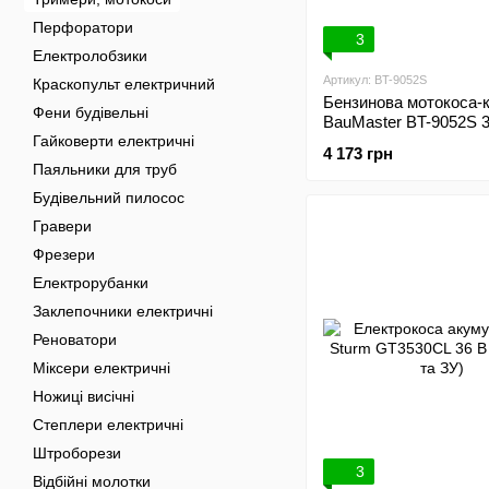
Перфоратори
3
Електролобзики
Артикул: BT-9052S
Краскопульт електричний
Бензинова мотокоса-
Фени будівельні
BauMaster BT-9052S 
Гайковерти електричні
4 173 грн
Паяльники для труб
Будівельний пилосос
Гравери
Фрезери
Електрорубанки
Заклепочники електричні
Реноватори
Міксери електричні
Ножиці висічні
Степлери електричні
Штроборези
3
Відбійні молотки