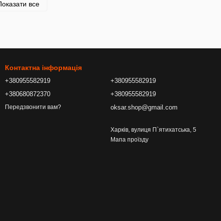
Показати все
Контактна інформація
+380955582919
+380955582919
+380680872370
+380955582919
oksar.shop@gmail.com
Передзвонити вам?
Харків, вулиця П`ятихатська, 5
Мапа проїзду