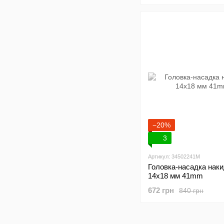
−20%
3
Артикул: 34502241M
Головка-насадка нак
14х18 мм 41mm
672 грн
840 грн