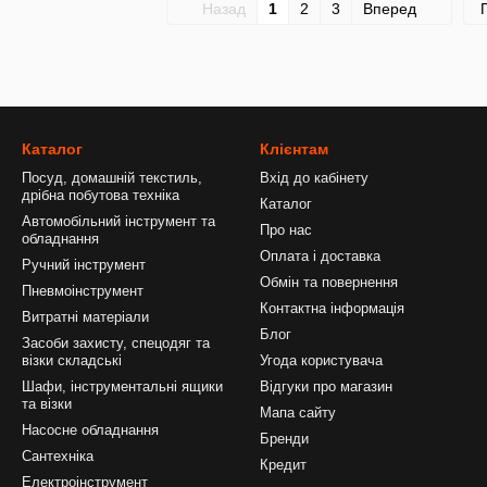
Назад
1
2
3
Вперед
Каталог
Клієнтам
Посуд, домашній текстиль,
Вхід до кабінету
дрібна побутова техніка
Каталог
Автомобільний інструмент та
Про нас
обладнання
Оплата і доставка
Ручний інструмент
Обмін та повернення
Пневмоінструмент
Контактна інформація
Витратні матеріали
Блог
Засоби захисту, спецодяг та
візки складські
Угода користувача
Шафи, інструментальні ящики
Відгуки про магазин
та візки
Мапа сайту
Насосне обладнання
Бренди
Сантехніка
Кредит
Електроінструмент