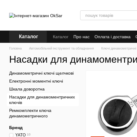
Перейти до основного контенту
Каталог
Каталог
Про нас
Оплата і доставка
Кредит
Головна
Автомобільний інструмент та обладнання
Ключі динамометричні
Насадки для динамоментри
Динамометричні ключі щелчкові
Електронні моментні ключі
Шкала доворотна
Насадки для динамоментричних
ключів
Ремкомплекти ключа
динамометричного
Бренд
YATO
10