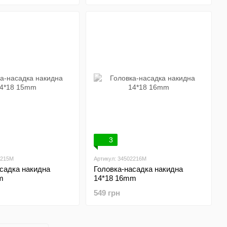
3
2215M
Артикул: 34502216M
садка накидна
Головка-насадка накидна
m
14*18 16mm
549 грн