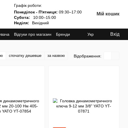
Графік роботи:
Понеділок - П'ятниця:
09:30–17:00
Мій кошик
Субота:
10:00–15:00
Неділя:
Вихідний
Вхід
увача
Відгуки про магазин
Бренди
Укр
тю
спочатку дешевше
за назвою
Відображення: