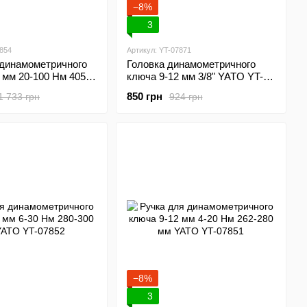
−8%
3
7854
Артикул: YT-07871
 динамометричного
Головка динамометричного
 мм 20-100 Нм 405-
ключа 9-12 мм 3/8" YATO YT-
TO YT-07854
07871
850 грн
1 733 грн
924 грн
−8%
3