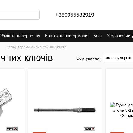
+380955582919
Обмін та повернення
Контактна інформація
Блог
Угода корист
Насадки для динамоментричних ключів
чних ключів
за популярніс
Сортування: