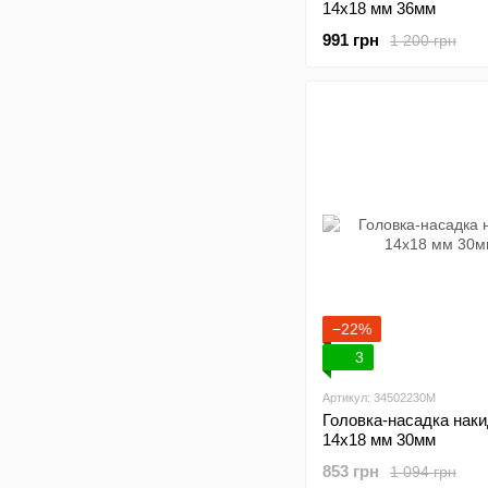
14х18 мм 36мм
991 грн
1 200 грн
−22%
3
Артикул: 34502230M
Головка-насадка нак
14х18 мм 30мм
853 грн
1 094 грн