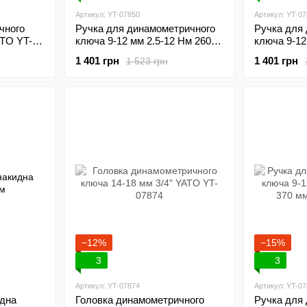
Артикул: YT-07850
Артикул: YT-0
чного
Ручка для динамометричного
Ручка для
ATO YT-
ключа 9-12 мм 2.5-12 Нм 260-
ключа 9-12
282 мм YATO YT-07850
мм YATO Y
1 401 грн
1 401 грн
1 523 грн
−12%
−15%
3
3
Артикул: YT-07874
Артикул: YT-0
идна
Головка динамометричного
Ручка для