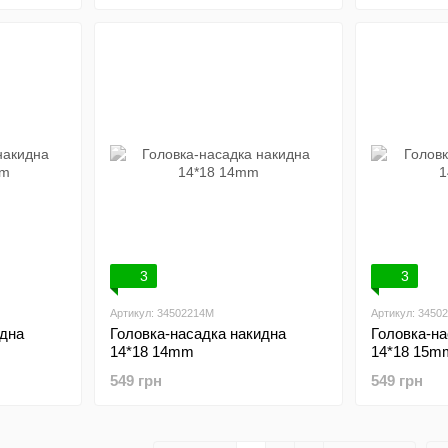
3
3
Артикул: 34502214M
Артикул: 3450
идна
Головка-насадка накидна
Головка-на
14*18 14mm
14*18 15m
549 грн
549 грн