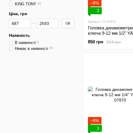
−8%
KING TONY
34
3
Ціна, грн
Від Ціна, грн
До Ціна, грн
Артикул: YT-07872
ОК
Головка динамометри
ключа 9-12 мм 1/2" Y
Наявність
07872
850 грн
924 грн
В наявності
9
Немає в наявності
35
−8%
3