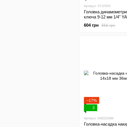
Артикул: YT-07870
Головка динамометри
ключа 9-12 мм 1/4" Y
07870
604 грн
656 грн
−17%
3
Артикул: 34502236M
Головка-насадка нак