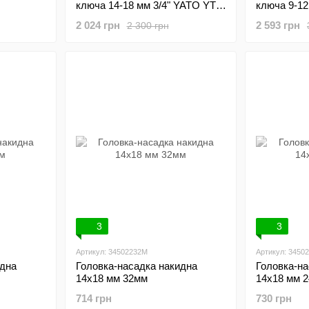
ключа 14-18 мм 3/4" YATO YT-
ключа 9-12
07874
370 мм YA
2 024 грн
2 593 грн
2 300 грн
3
3
Артикул: 34502232M
Артикул: 3450
идна
Головка-насадка накидна
Головка-на
14х18 мм 32мм
14х18 мм 
714 грн
730 грн