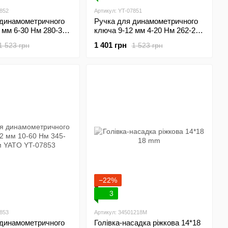
7852
Артикул: YT-07851
 динамометричного
Ручка для динамометричного
 мм 6-30 Нм 280-300
ключа 9-12 мм 4-20 Нм 262-280
T-07852
мм YATO YT-07851
1 401 грн
1 523 грн
1 523 грн
−22%
3
7853
Артикул: 34501218M
 динамометричного
Голівка-насадка ріжкова 14*18