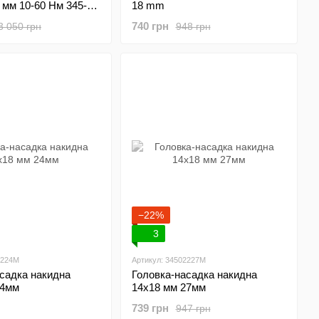
 мм 10-60 Нм 345-
18 mm
TO YT-07853
740 грн
3 050 грн
948 грн
−22%
3
2224M
Артикул: 34502227M
садка накидна
Головка-насадка накидна
24мм
14х18 мм 27мм
739 грн
947 грн