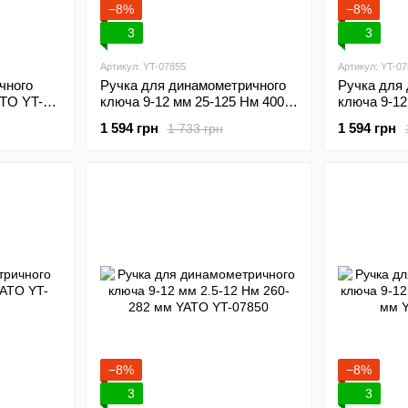
−8%
−8%
3
3
Артикул: YT-07855
Артикул: YT-0
чного
Ручка для динамометричного
Ручка для
ATO YT-
ключа 9-12 мм 25-125 Нм 400-
ключа 9-12
425 мм YATO YT-07855
425 мм YA
1 594 грн
1 594 грн
1 733 грн
−8%
−8%
3
3