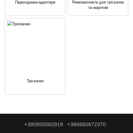
Перехідники-адаптери
Ремкомплекти для тріскачки
та воротків
Тріскачки
+380955582919
+380680872370