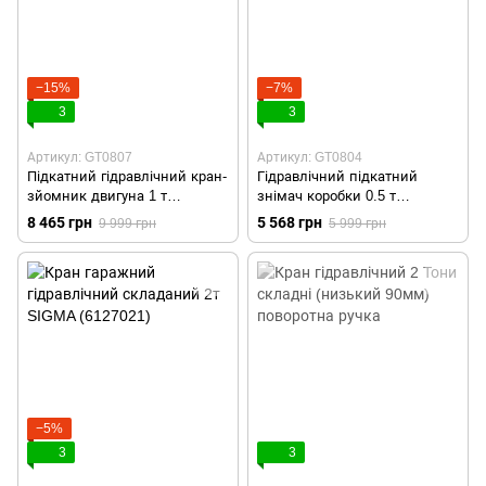
−15%
−7%
3
3
Артикул: GT0807
Артикул: GT0804
Підкатний гідравлічний кран-
Гідравлічний підкатний
зйомник двигуна 1 т
знімач коробки 0.5 т
INTERTOOL GT0807
INTERTOOL GT0804
8 465 грн
5 568 грн
9 999 грн
5 999 грн
−5%
3
3