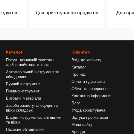
родуктів
Для приготування продуктів
Для при
Каталог
Клієнтам
Посуд, домашній текстиль,
Вхід до кабінету
дрібна побутова техніка
Каталог
Автомобільний інструмент та
Про нас
обладнання
Оплата і доставка
Ручний інструмент
Обмін та повернення
Пневмоінструмент
Контактна інформація
Витратні матеріали
Блог
Засоби захисту, спецодяг та
візки складські
Угода користувача
Шафи, інструментальні ящики
Відгуки про магазин
та візки
Мапа сайту
Насосне обладнання
Бренди