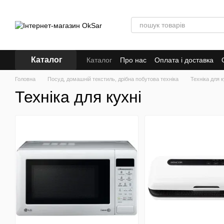
Перейти до основного контенту
Каталог
Каталог
Про нас
Оплата і доставка
Кредит
Головна
Посуд, домашній текстиль, дрібна побутова техніка
Техніка для к
Техніка для кухні