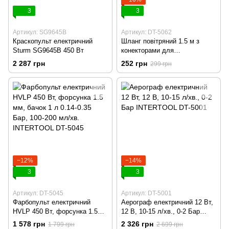
3
3
Артикул: SG9645B
Артикул: DT-5062
Краскопульт електричний
Шланг повітряний 1.5 м з
Sturm SG9645B 450 Вт
конекторами для
фарбопульта DT-5060
2 287 грн
252 грн
299 грн
INTERTOOL DT-5062
−12%
−14%
3
3
Артикул: DT-5045
Артикул: DT-5001
Фарбопульт електричний
Аерограф електричний 12 Вт,
HVLP 450 Вт, форсунка 1.5
12 В, 10-15 л/хв., 0-2 Бар
мм, бачок 1 л 0.14-0.35 Бар,
INTERTOOL DT-5001
1 578 грн
2 326 грн
1 799 грн
2 699 грн