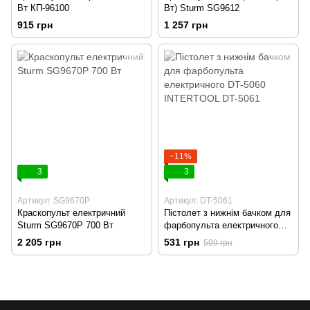
Вт КП-96100
Вт) Sturm SG9612
915 грн
1 257 грн
−11%
3
3
Артикул: SG9670P
Артикул: DT-5061
Краскопульт електричний
Пістолет з нижнім бачком для
Sturm SG9670P 700 Вт
фарбопульта електричного
DT-5060 INTERTOOL DT-5061
2 205 грн
531 грн
599 грн