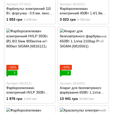
Артикул: DT-5012
Артикул: 6816011
Фарбопульт електричний 110
Фарборозпилювач
Вт, форсунка - 0.8 мм, бачок -
електричний 450Вт 1.4/1.8мм
0.8 л, 300 мл/хв. INTERTOOL
HVLP (маляр) SIGMA
1 053 грн
3 023 грн
1 199 грн
3 780 грн
DT-5012
(6816011)
−16%
−20%
3
3
Артикул: 6816121
Артикул: 6816561
Фарборозпилювач
Апарат для безповітряного
електричний HVLP 350Вт
фарбування 650Вт 1.1л/хв
Ø1.8/2.6мм 800мл/хв н/б
210бар Profi SIGMA (6816561)
1 976 грн
13 441 грн
2 347 грн
16 807 грн
800мл SIGMA (6816121)