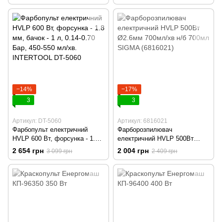
100-200 мл/хв. INTERTOOL
DT-5045
−14%
−17%
3
3
Артикул: DT-5060
Артикул: 6816021
Фарбопульт електричний
Фарборозпилювач
HVLP 600 Вт, форсунка - 1.8
електричний HVLP 500Вт
мм, бачок - 1 л, 0.14-0.70 Бар,
Ø2.6мм 700мл/хв н/б 700мл
2 654 грн
2 004 грн
3 099 грн
2 409 грн
450-550 мл/хв. INTERTOOL
SIGMA (6816021)
DT-5060