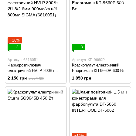
−16%
3
3
Артикул: 6816051
Артикул: КП-9660Р
Фарборозпилювач
Краскопульт електричний
електричний HVLP 800Вт
Енергомаш КП-9660Р 600 Вт
Ø1.8/2.6мм 900мл/хв н/б
2 150 грн
1 850 грн
2 554 грн
800мл SIGMA (6816051)
−16%