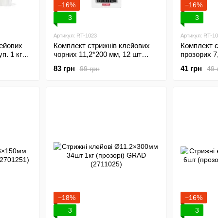
−16%
−16%
3
3
Артикул: RT-1023
Артикул: RT-1
лейових
Комплект стрижнів клейових
Комплект с
п. 1 кг
чорних 11,2*200 мм, 12 шт
прозорих 7
INTERTOOL RT-1023
INTERTOO
83 грн
41 грн
99 грн
49 
−18%
−16%
3
3