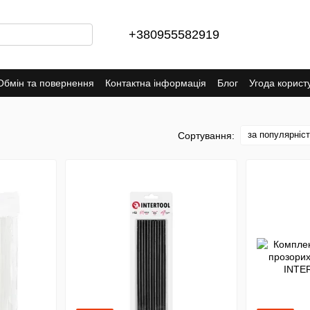
+380955582919
Обмін та повернення
Контактна інформація
Блог
Угода корист
за популярніс
Сортування: