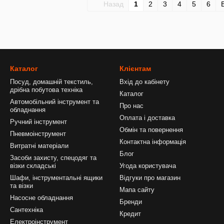
Назад
1
2
3
4
5
6
Каталог
Клієнтам
Посуд, домашній текстиль,
Вхід до кабінету
дрібна побутова техніка
Каталог
Автомобільний інструмент та
Про нас
обладнання
Оплата і доставка
Ручний інструмент
Обмін та повернення
Пневмоінструмент
Контактна інформація
Витратні матеріали
Блог
Засоби захисту, спецодяг та
візки складські
Угода користувача
Шафи, інструментальні ящики
Відгуки про магазин
та візки
Мапа сайту
Насосне обладнання
Бренди
Сантехніка
Кредит
Електроінструмент