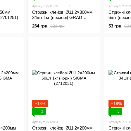
Артикул: 2711025
1
Артикул: 27112
150мм
Стрижні кл
Стрижні клейові Ø11.2×300мм
(2701251)
6шт (прозо
34шт 1кг (прозорі) GRAD
(2711025)
53 грн
264 грн
63 
323 грн
−18%
−18%
3
3
1
Артикул: 2712031
Артикул: 2712
.2×200мм
Стрижні клейові Ø11.2×200мм
Стрижні кл