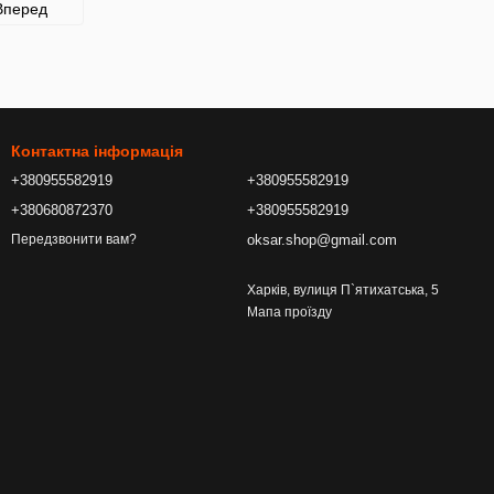
Вперед
Контактна інформація
+380955582919
+380955582919
+380680872370
+380955582919
oksar.shop@gmail.com
Передзвонити вам?
Харків, вулиця П`ятихатська, 5
Мапа проїзду