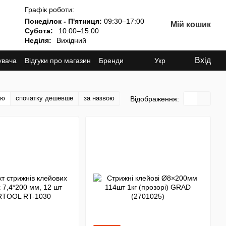
Графік роботи:
Понеділок - П'ятниця:
09:30–17:00
Мій кошик
Субота:
10:00–15:00
Неділя:
Вихідний
Вхід
увача
Відгуки про магазин
Бренди
Укр
тю
спочатку дешевше
за назвою
Відображення: