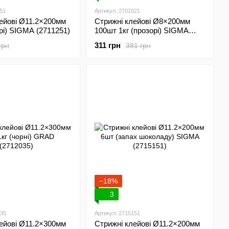
51
Артикул: 2701021
ейові Ø11.2×200мм
Стрижні клейові Ø8×200мм
рі) SIGMA (2711251)
100шт 1кг (прозорі) SIGMA
(2701021)
311 грн
грн
381 грн
−18%
3
035
Артикул: 2715151
ейові Ø11.2×300мм
Стрижні клейові Ø11.2×200мм