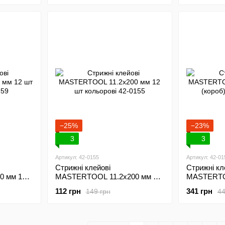
−25%
−23%
3
3
Артикул: 42-0155
Артикул: 42-01
Стрижні клейові
Стрижні кл
0 мм 12
MASTERTOOL 11.2х200 мм 12
MASTERTOO
шт кольорові 42-0155
кг (короб) 
112 грн
341 грн
149 грн
44