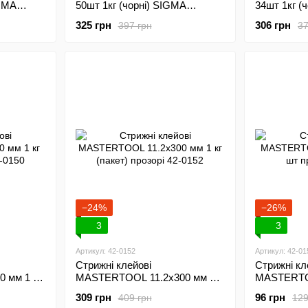
IGMA
50шт 1кг (чорні) SIGMA
34шт 1кг (
(2712031)
(2712035)
325 грн
306 грн
397 грн
37
−24%
−26%
3
3
Артикул: 42-0152
Артикул: 42-01
Стрижні клейові
Стрижні кл
 мм 1 кг
MASTERTOOL 11.2х300 мм 1
MASTERTOO
50
кг (пакет) прозорі 42-0152
шт прозорі
309 грн
96 грн
409 грн
129