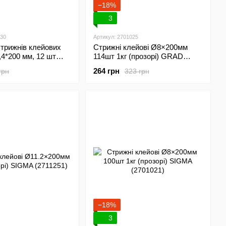
−18%
3
030
Артикул: 2701025
трижнів клейових
Стрижні клейові Ø8×200мм
,4*200 мм, 12 шт
114шт 1кг (прозорі) GRAD
L RT-1030
(2701025)
264 грн
грн
323 грн
−18%
3