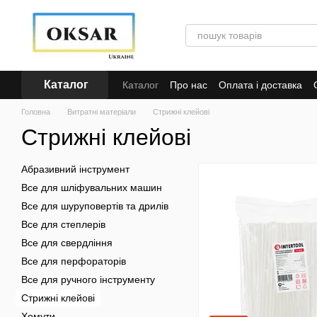
Перейти до основного контенту
Каталог
Каталог
Про нас
Оплата і доставка
Кредит
Головна
Витратні матеріали
Стрижні клейові
Стрижні клейові
Абразивний інструмент
Все для шліфувальних машин
Все для шуруповертів та дрилів
Все для степлерів
Все для свердління
Все для перфораторів
Все для ручного інструменту
Стрижні клейові
Хомути