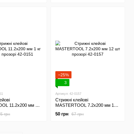
−25%
3
51
Артикул: 42-0157
ейові
Стрижні клейові
L 11.2х200 мм 1
MASTERTOOL 7.2х200 мм 12
прозорі 42-0151
шт прозорі 42-0157
50 грн
5 грн
67 грн