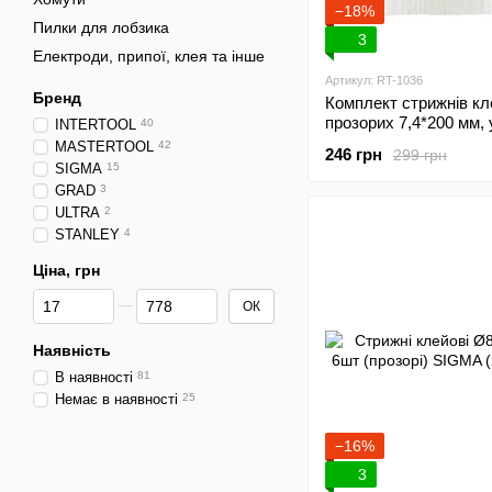
−18%
Пилки для лобзика
3
Електроди, припої, клея та інше
Артикул: RT-1036
Бренд
Комплект стрижнів к
прозорих 7,4*200 мм, у
INTERTOOL
40
INTERTOOL RT-1036
MASTERTOOL
42
246 грн
299 грн
SIGMA
15
GRAD
3
ULTRA
2
STANLEY
4
Ціна, грн
Від Ціна, грн
До Ціна, грн
ОК
Наявність
В наявності
81
Немає в наявності
25
−16%
3