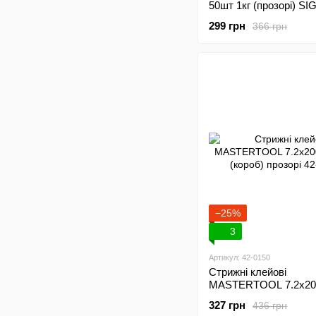
50шт 1кг (прозорі) S
(2711011)
299 грн
366 грн
−25%
3
Артикул: 42-0150
Стрижні клейові
MASTERTOOL 7.2х200
(короб) прозорі 42-01
327 грн
436 грн