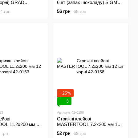
чорні) GRAD
6шт (запах шоколаду) SIGMA
(2715151)
56 грн
4 грн
68 грн
−25%
3
53
Артикул: 42-0158
ейові
Стрижні клейові
L 11.2х200 мм 12
MASTERTOOL 7.2х200 мм 12
 42-0153
шт чорні 42-0158
52 грн
 грн
69 грн