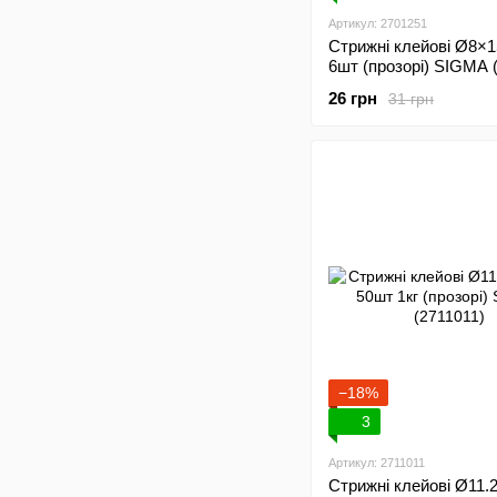
Артикул: 2701251
Стрижні клейові Ø8×
6шт (прозорі) SIGMA 
26 грн
31 грн
−18%
3
Артикул: 2711011
Стрижні клейові Ø11