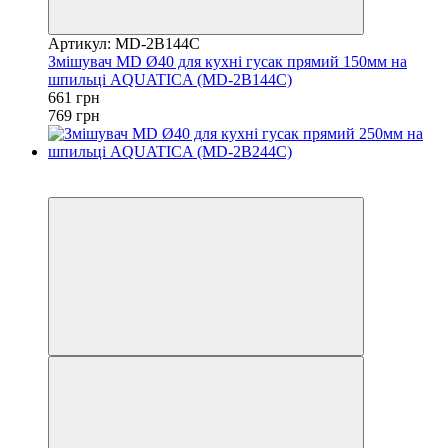
Артикул: MD-2B144C
Змішувач MD Ø40 для кухні гусак прямий 150мм на
шпильці AQUATICA (MD-2B144C)
661 грн
769 грн
−15%
3