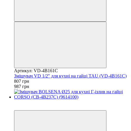
Артикул: VD-4B161C
Змішувач VD 1/2" для кухні на гайці TAU (VD-4B161C)
807 грн
987 грн
−32%
3