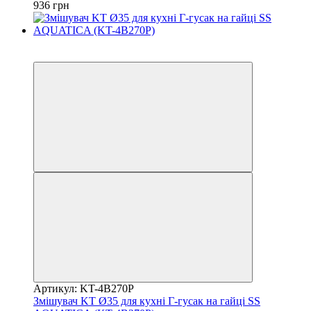
936 грн
−11%
3
Артикул: KT-4B270P
Змішувач KT Ø35 для кухні Г-гусак на гайці SS