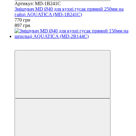
Артикул: MD-1B241C
Змішувач MD Ø40 для кухні гусак прямий 250мм на
гайці AQUATICA (MD-1B241C)
770 грн
897 грн
−14%
3