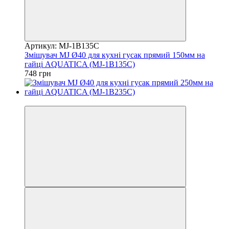
Артикул: MJ-1B135C
Змішувач MJ Ø40 для кухні гусак прямий 150мм на
гайці AQUATICA (MJ-1B135C)
748 грн
3