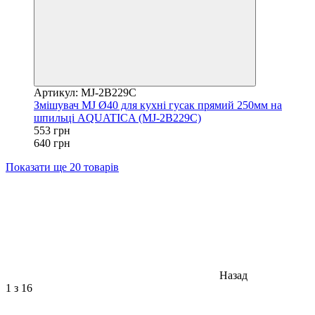
Артикул: MJ-2B229C
Змішувач MJ Ø40 для кухні гусак прямий 250мм на
шпильці AQUATICA (MJ-2B229C)
553 грн
640 грн
Показати ще 20 товарів
Назад
1
з 16