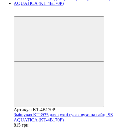
−13%
3
Артикул: KT-4B170P
Змішувач KT Ø35 для кухні гусак вухо на гайці SS
AQUATICA (KT-4B170P)
815 грн