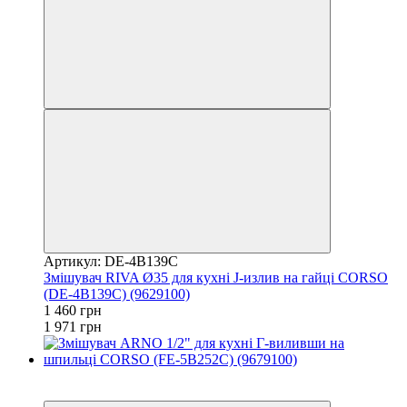
Артикул: DE-4B139C
Змішувач RIVA Ø35 для кухні J-излив на гайці CORSO
(DE-4B139C) (9629100)
1 460 грн
1 971 грн
−26%
3