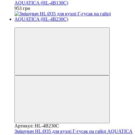
AQUATICA (HL-4B130C)
953 грн
3
Артикул: HL-4B230C
Змішувач HL Ø35 для кухні Г-гусак на гайці AQUATICA