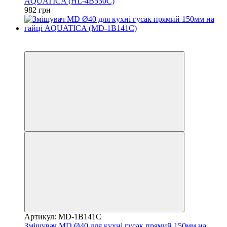
AQUATICA (HL-4B530C)
982 грн
−14%
3
Артикул: MD-1B141C
Змішувач MD Ø40 для кухні гусак прямий 150мм на