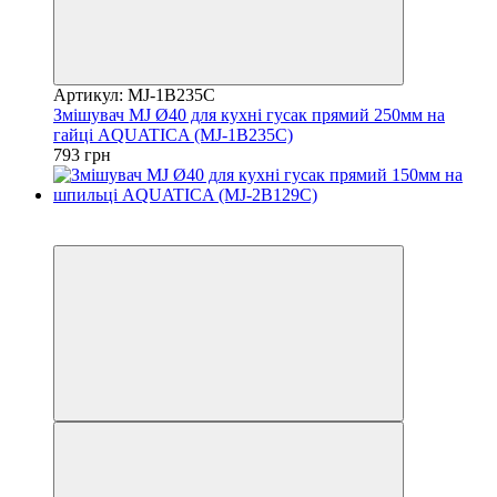
Артикул: MJ-1B235C
Змішувач MJ Ø40 для кухні гусак прямий 250мм на
гайці AQUATICA (MJ-1B235C)
793 грн
−14%
3