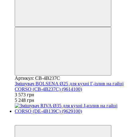
Артикул: CB-4B237C
Змішувач BOLSENA Ø25 для кухні Г-ізлив на гайці
CORSO (CB-4B237C) (9614100)
3 573 грн
5 248 грн
−26%
3