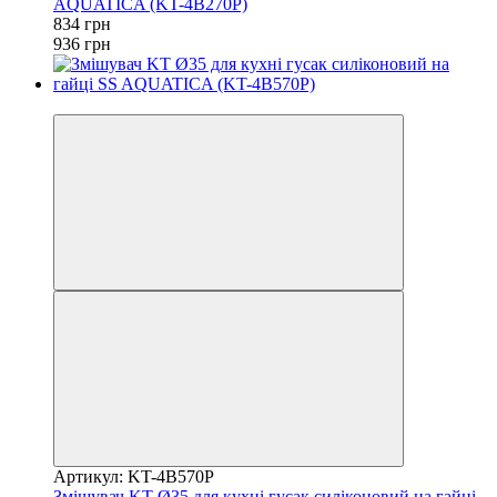
AQUATICA (KT-4B270P)
834 грн
936 грн
3
Артикул: KT-4B570P
Змішувач KT Ø35 для кухні гусак силіконовий на гайці