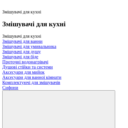
Змішувачі для кухні
Змішувачі для кухні
Змішувачі для кухні
Змішувачі для ванни
Змішувачі для умивальника
Змішувачі для душу
Змішувачі для біде
Проточні водонагрівачі
Душові стійки та системи
Аксесуари для мийок
Аксесуари для ванної кімнати
Комплектуючі для змішувачів
Сифони