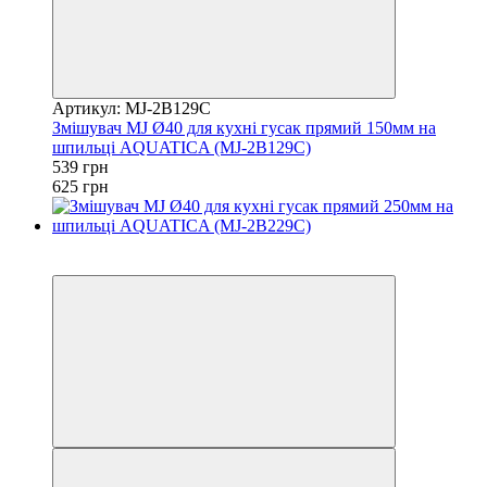
Артикул: MJ-2B129C
Змішувач MJ Ø40 для кухні гусак прямий 150мм на
шпильці AQUATICA (MJ-2B129C)
539 грн
625 грн
−14%
3