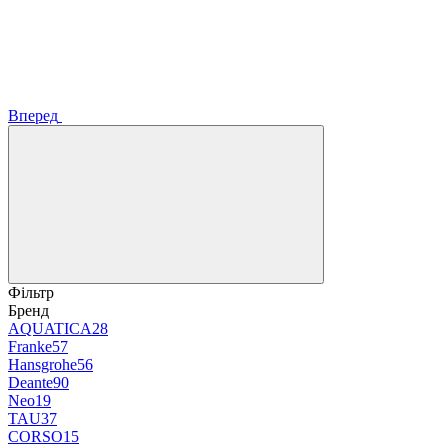
Вперед
Фільтр
Бренд
AQUATICA
28
Franke
57
Hansgrohe
56
Deante
90
Neo
19
TAU
37
CORSO
15