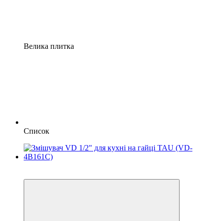
Велика плитка
Список
−18%
3