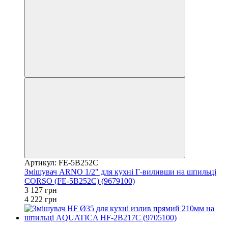
Артикул: FE-5B252C
Змішувач ARNO 1/2" для кухні Г-виливши на шпильці
CORSO (FE-5B252C) (9679100)
3 127 грн
4 222 грн
−19%