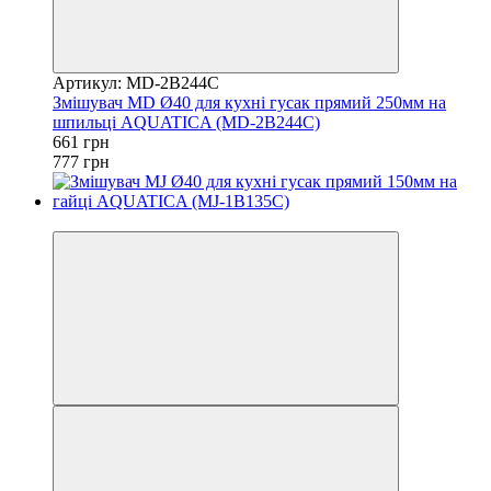
Артикул: MD-2B244C
Змішувач MD Ø40 для кухні гусак прямий 250мм на
шпильці AQUATICA (MD-2B244C)
661 грн
777 грн
3