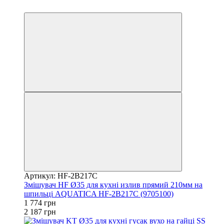
3
Артикул: HF-2B217C
Змішувач HF Ø35 для кухні излив прямий 210мм на
шпильці AQUATICA HF-2B217C (9705100)
1 774 грн
2 187 грн