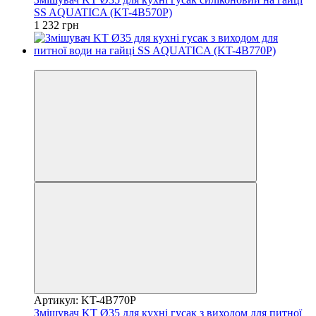
SS AQUATICA (KT-4B570P)
1 232 грн
3
Артикул: KT-4B770P
Змішувач KT Ø35 для кухні гусак з виходом для питної