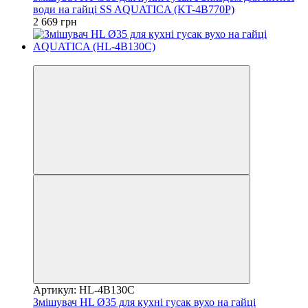
води на гайці SS AQUATICA (KT-4B770P)
2 669 грн
3
Артикул: HL-4B130C
Змішувач HL Ø35 для кухні гусак вухо на гайці