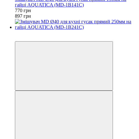
гайці AQUATICA (MD-1B141C)
770 грн
897 грн
−14%
3