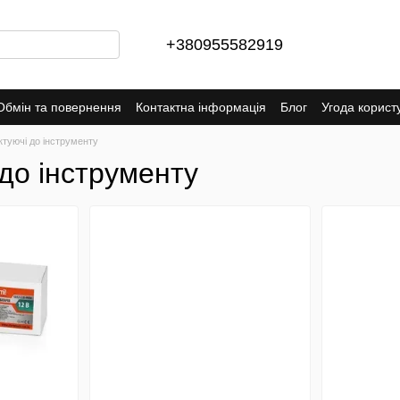
+380955582919
Обмін та повернення
Контактна інформація
Блог
Угода корист
туючі до інструменту
до інструменту