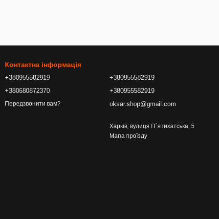
Контактна інформація
+380955582919
+380955582919
+380680872370
+380955582919
oksar.shop@gmail.com
Передзвонити вам?
Харків, вулиця П`ятихатська, 5
Мапа проїзду