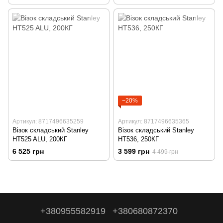
−20%
Артикул: 8717496635259
Артикул: 8717496635365
Візок складський Stanley
Візок складський Stanley
HT525 ALU, 200КГ
HT536, 250КГ
6 525 грн
3 599 грн
4 499 грн
+380955582919
+380680872370