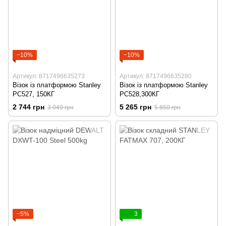
−10%
−10%
Артикул: 8717496635273
Артикул: 8717496635280
Візок із платформою Stanley
Візок із платформою Stanley
PC527, 150КГ
PC528,300КГ
2 744 грн
5 265 грн
3 049 грн
5 850 грн
−5%
3