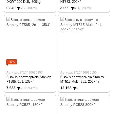
DXWT-200 Dolly 500kg
HT523, 200КГ
6 840 грн
3 699 грн
7 200 грн
4 623 грн
−5%
Артикул: 8717496635853
Артикул: 8717496635150
Візок із платформою Stanley
Візок з платформою Stanley
FT585, 2в1, 135КГ
MT515 Multi, 2в1, 200КГ /
250КГ
7 688 грн
12 168 грн
8 093 грн