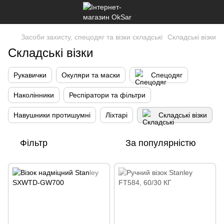
Засоби захисту, спецодяг та візки складські
Складські візки
Складські візки
Рукавички
Окуляри та маски
Спецодяг
Наколінники
Респіратори та фільтри
Навушники протишумні
Ліхтарі
Складські візки
Фільтр
За популярністю