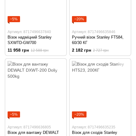
−5%
−20%
Артикул: 8717496637840
Артикул: 8717496635846
Візок надміцний Stanley
Ручний візок Stanley FT584,
SXWTD-GW700
60/30 КГ
11 958 грн
2 182 грн
12 588 грн
2 727 грн
−5%
−20%
Артикул: 8717496636805
Артикул: 8717496635235
Візок для вантажу DEWALT
Візок для сходів Stanley