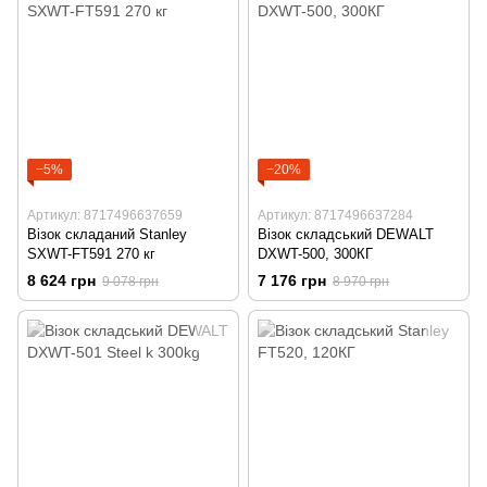
−5%
−20%
Артикул: 8717496637659
Артикул: 8717496637284
Візок складаний Stanley
Візок складський DEWALT
SXWT-FT591 270 кг
DXWT-500, 300КГ
8 624 грн
7 176 грн
9 078 грн
8 970 грн