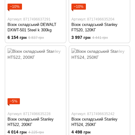
−10%
−10%
Артикул: 8717496637291
Артикул: 8717496635204
Візок складський DEWALT
Візок складський Stanley
DXWT-501 Steel k 300kg
FT520, 120КГ
6 154 грн
3 997 грн
6 837 грн
4 441 грн
−5%
Артикул: 8717496635228
Артикул: 8717496635242
Візок складський Stanley
Візок складський Stanley
HT522, 200КГ
HT524, 250КГ
4 014 грн
4 498 грн
4 225 грн