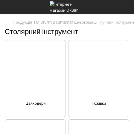
Продукція ТМ Sturm Baumaster Енергомаш
Ручний інструмен
Столярний інструмент
Цвяходери
Ножівки