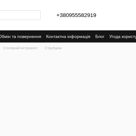
+380955582919
Обмін та повернення
Контактна інформація
Блог
Угода корист
Столярний інструмент
Струбцини