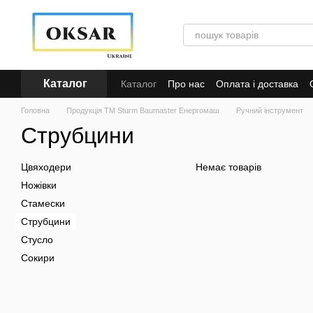
Перейти до основного контенту
Каталог
Каталог
Про нас
Оплата і доставка
Кредит
Головна
Продукція ТМ Sturm Baumaster Енергомаш
Ручний інструмент
Струбцини
Цвяходери
Немає товарів
Ножівки
Стамески
Струбцини
Стусло
Сокири