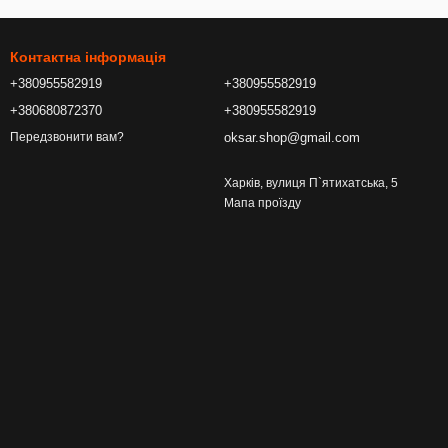
Контактна інформація
+380955582919
+380955582919
+380680872370
+380955582919
oksar.shop@gmail.com
Передзвонити вам?
Харків, вулиця П`ятихатська, 5
Мапа проїзду