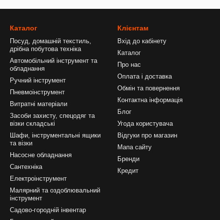
Каталог
Клієнтам
Посуд, домашній текстиль,
Вхід до кабінету
дрібна побутова техніка
Каталог
Автомобільний інструмент та
Про нас
обладнання
Оплата і доставка
Ручний інструмент
Обмін та повернення
Пневмоінструмент
Контактна інформація
Витратні матеріали
Блог
Засоби захисту, спецодяг та
візки складські
Угода користувача
Шафи, інструментальні ящики
Відгуки про магазин
та візки
Мапа сайту
Насосне обладнання
Бренди
Сантехніка
Кредит
Електроінструмент
Малярний та оздоблювальний
інструмент
Садово-городній інвентар