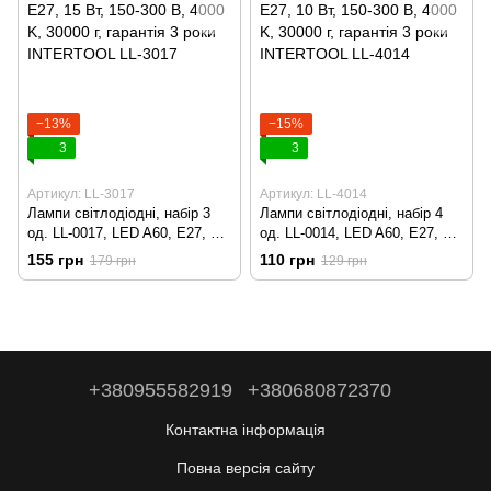
−13%
−15%
3
3
Артикул: LL-3017
Артикул: LL-4014
Лампи світлодіодні, набір 3
Лампи світлодіодні, набір 4
од. LL-0017, LED A60, E27, 15
од. LL-0014, LED A60, E27, 10
Вт, 150-300 В, 4000 K, 30000 г,
Вт, 150-300 В, 4000 K, 30000 г,
155 грн
110 грн
179 грн
129 грн
гарантія 3 роки INTERTOOL
гарантія 3 роки INTERTOOL
LL-3017
LL-4014
+380955582919
+380680872370
Контактна інформація
Повна версія сайту