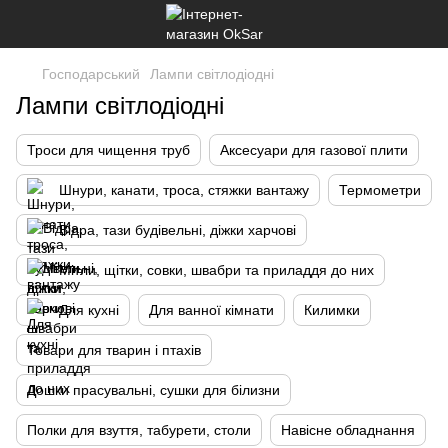
Господарський
Лампи світлодіодні
Лампи світлодіодні
Троси для чищення труб
Аксесуари для газової плити
Шнури, канати, троса, стяжки вантажу
Термометри
Відра, тази будівельні, діжки харчові
Мітли, щітки, совки, швабри та приладдя до них
Для кухні
Для ванної кімнати
Килимки
Товари для тварин і птахів
Дошки прасувальні, сушки для білизни
Полки для взуття, табурети, столи
Навісне обладнання