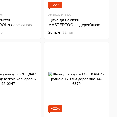
−22%
76
Артикул: 14-6370
сміття
Щітка для сміття
OL з дерев'яною
MASTERTOOL з дерев'яною
0х40х80 мм ПП 5-
ручкою 260х35х80 мм ПП 3-
25 грн
грн
32 грн
376
рядна 14-6370
−22%