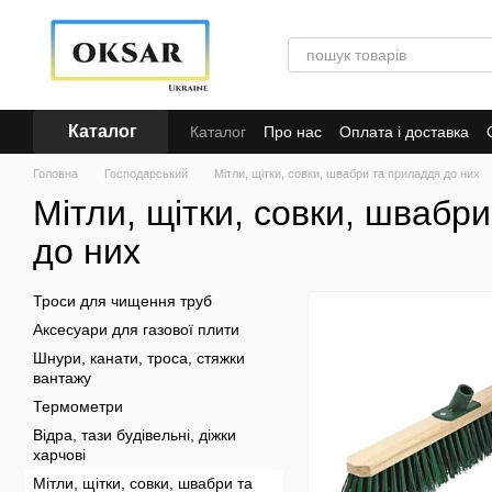
Перейти до основного контенту
Каталог
Каталог
Про нас
Оплата і доставка
Кредит
Головна
Господарський
Мітли, щітки, совки, швабри та приладдя до них
Мітли, щітки, совки, швабр
до них
Троси для чищення труб
Аксесуари для газової плити
Шнури, канати, троса, стяжки
вантажу
Термометри
Відра, тази будівельні, діжки
харчові
Мітли, щітки, совки, швабри та