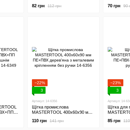
з ручки
1500 мм ПП 14-6340
ручкою 36
82 грн
70 грн
112 грн
90 
ПП+кінськи
6363
−22%
−23%
3
3
Артикул: 14-6356
Артикул: 14-63
TERTOOL
Щітка промислова
Щітка для 
ПВХ+ПП
MASTERTOOL 400х60х90 мм
MASTERTO
м
ПЕ+ПВХ дерев'яна з
ПЕ+ПВХ+ПП
110 грн
85 грн
141 грн
110
 14-6349
металевим кріпленням без
ручки 14-6
ручки 14-6356