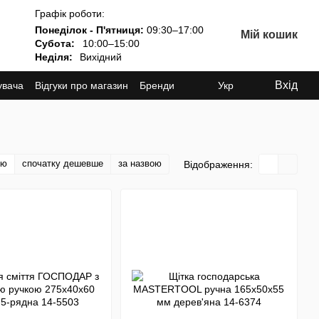
Графік роботи:
Понеділок - П'ятниця:
09:30–17:00
Мій кошик
Субота:
10:00–15:00
Неділя:
Вихідний
Вхід
увача
Відгуки про магазин
Бренди
Укр
тю
спочатку дешевше
за назвою
Відображення: