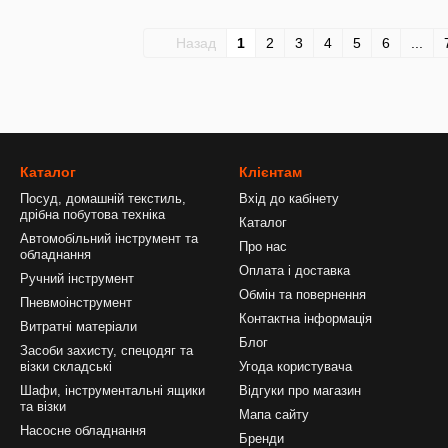
Назад
1
2
3
4
5
6
...
Каталог
Клієнтам
Посуд, домашній текстиль,
Вхід до кабінету
дрібна побутова техніка
Каталог
Автомобільний інструмент та
Про нас
обладнання
Оплата і доставка
Ручний інструмент
Обмін та повернення
Пневмоінструмент
Контактна інформація
Витратні матеріали
Блог
Засоби захисту, спецодяг та
візки складські
Угода користувача
Шафи, інструментальні ящики
Відгуки про магазин
та візки
Мапа сайту
Насосне обладнання
Бренди