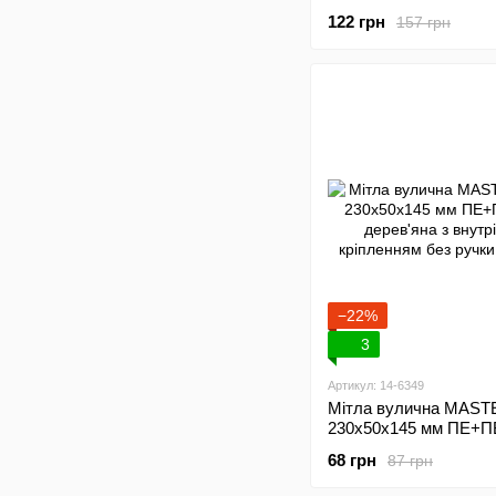
кольоровий каркас бе
122 грн
157 грн
14-6354
−22%
3
Артикул: 14-6349
Мітла вулична MAS
230х50х145 мм ПЕ+
дерев'яна з внутрішні
68 грн
87 грн
кріпленням без ручки