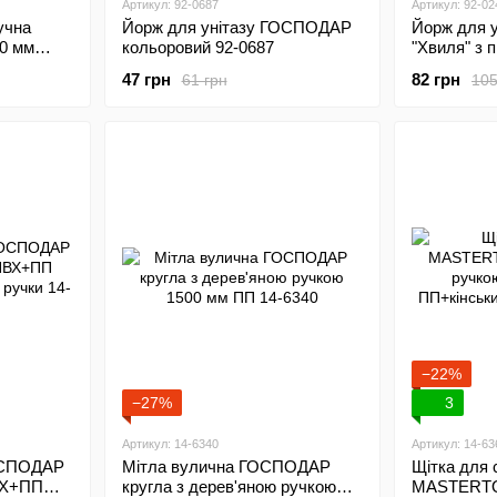
Артикул: 92-0687
Артикул: 92-02
учна
Йорж для унітазу ГОСПОДАР
Йорж для 
0 мм
кольоровий 92-0687
"Хвиля" з 
кольоровий
47 грн
82 грн
61 грн
105
−22%
−27%
3
Артикул: 14-6340
Артикул: 14-63
ГОСПОДАР
Мітла вулична ГОСПОДАР
Щітка для 
ВХ+ПП
кругла з дерев'яною ручкою
MASTERTO