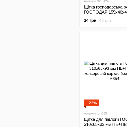
Артикул: 92-0124
Щітка господарська р
ГОСПОДАР 155х40х4
пластикова 92-0124
34 грн
42 грн
−22%
Артикул: 14-6354
Щітка для підлоги 
310х65х93 мм ПЕ+П