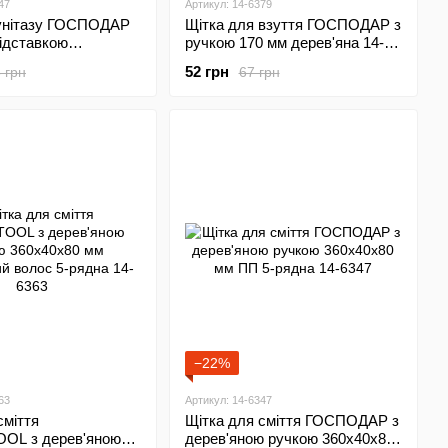
47
Артикул: 14-6379
унітазу ГОСПОДАР
Щітка для взуття ГОСПОДАР з
підставкою
ручкою 170 мм дерев'яна 14-
 92-0247
6379
52 грн
 грн
67 грн
−22%
63
Артикул: 14-6347
сміття
Щітка для сміття ГОСПОДАР з
OL з дерев'яною
дерев'яною ручкою 360х40х80