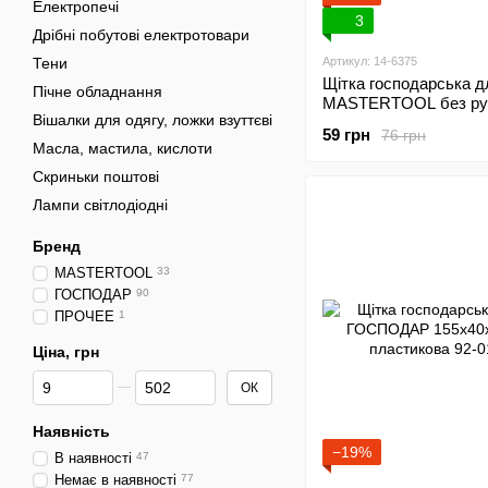
Електропечі
3
Дрібні побутові електротовари
Тени
Артикул: 14-6375
Щітка господарська д
Пічне обладнання
MASTERTOOL без ру
Вішалки для одягу, ложки взуттєві
300х55х45 мм ПП дер
59 грн
76 грн
колодка ВР 14-6375
Масла, мастила, кислоти
Скриньки поштові
Лампи світлодіодні
Бренд
MASTERTOOL
33
ГОСПОДАР
90
ПРОЧЕЕ
1
Ціна, грн
Від Ціна, грн
До Ціна, грн
ОК
Наявність
−19%
В наявності
47
Немає в наявності
77