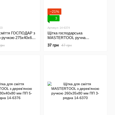
−21%
3
03
Артикул: 14-6374
 сміття ГОСПОДАР з
Щітка господарська
ю ручкою 275х40х60
MASTERTOOL ручна
дна 14-5503
165х50х55 мм дерев'яна 14-
37 грн
грн
47 грн
6374