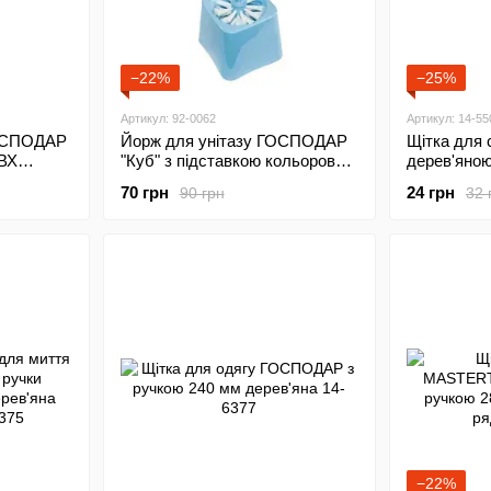
−22%
−25%
Артикул: 92-0062
Артикул: 14-55
ГОСПОДАР
Йорж для унітазу ГОСПОДАР
Щітка для
ВХ
"Куб" з підставкою кольоровий
дерев'яно
вим
92-0062
мм ПП 5-ря
70 грн
24 грн
90 грн
32 
 14-6413
−22%