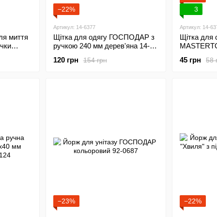
−22%
3
Артикул: 14-6377
Артикул: 14-63
ля миття
Щітка для одягу ГОСПОДАР з
Щітка для 
чки
ручкою 240 мм дерев'яна 14-
MASTERTO
ев'яна
6377
ручкою 28
120 грн
45 грн
154 грн
58 
рядна 14-6
−23%
−22%