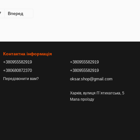
7
Вперед
Контактна інформація
+380955582919
+380955582919
+380680872370
+380955582919
oksar.shop@gmail.com
Передзвонити вам?
Харків, вулиця П`ятихатська, 5
Мапа проїзду