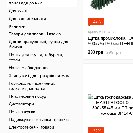
приладдя до них
Для кухні
Для ванної кімнати
−22%
Килимки
Артикул: 14-6413
Товари для тварин і птахів
Щітка промислова 
Дошки прасувальні, сушки для
500х75х150 мм ПЕ+П
білизни
дерев'яна з пластико
233 грн
299 грн
кріпленням без ручки
Полки для взуття, табурети,
столи
Навісне обладнання
Знищувачі для гризунів і комах
Горіхоколи, часничниці,
толкушки, молотки
Пластиковий посуд
Дистилятори
Петлі-засувки
Подовжувачі, котушки, трійники
Електротехнічні товари
−22%