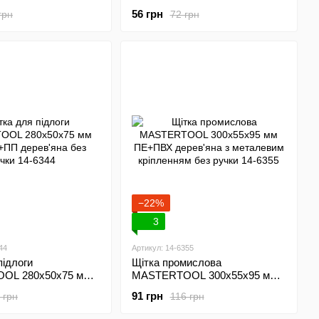
0х40х80 мм
мм ПП 5-рядна 14-6347
56 грн
грн
72 грн
й волос 5-рядна 14-
−22%
3
44
Артикул: 14-6355
підлоги
Щітка промислова
OL 280х50х75 мм
MASTERTOOL 300х55х95 мм
 дерев'яна без
ПЕ+ПВХ дерев'яна з
91 грн
 грн
116 грн
344
металевим кріпленням без
ручки 14-6355