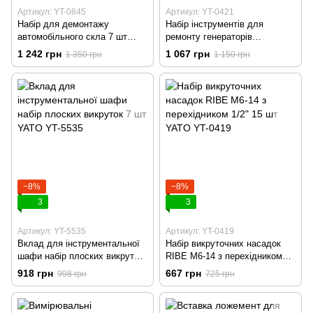
Артикул: YT-0845
Артикул: YT-0421
Набір для демонтажу
Набір інструментів для
автомобільного скла 7 шт
ремонту генераторів
YATO YT-0845
автомобільних 13 шт YATO
1 242 грн
1 067 грн
1 350 грн
1 150 грн
YT-0421
−8%
−8%
3
3
Артикул: YT-5535
Артикул: YT-0419
Вклад для інструментальної
Набір викруточних насадок
шафи набір плоских викруток
RIBE М6-14 з перехідником
7 шт YATO YT-5535
1/2" 15 шт YATO YT-0419
918 грн
667 грн
998 грн
725 грн