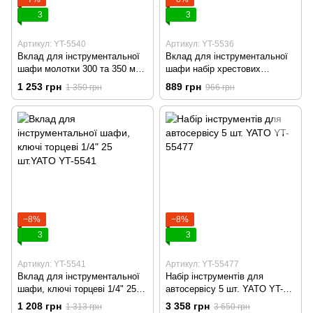
3
3
Артикул: YT-5540
Артикул: YT-5536
Вклад для інструментальної
Вклад для інструментальної
шафи молотки 300 та 350 мм
шафи набір хрестових
2 шт та зубила 3 ​​шт YATO YT-
викруток 7 шт YATO YT-5536
1 253 грн
889 грн
1 350 грн
966 грн
5540
−8%
−8%
3
3
Артикул: YT-5541
Артикул: YT-55477
Вклад для інструментальної
Набір інструментів для
шафи, ключі торцеві 1/4" 25
автосервісу 5 шт. YATO YT-
шт.YATO YT-5541
55477
1 208 грн
3 358 грн
1 313 грн
3 650 грн