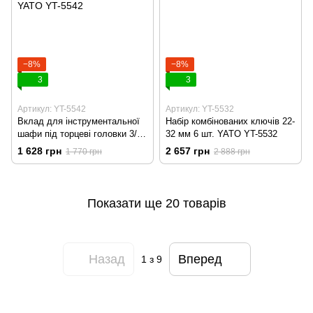
−8%
−8%
3
3
Артикул: YT-5542
Артикул: YT-5532
Вклад для інструментальної
Набір комбінованих ключів 22-
шафи під торцеві головки 3/8"
32 мм 6 шт. YATO YT-5532
22 шт. YATO YT-5542
1 628 грн
2 657 грн
1 770 грн
2 888 грн
Показати ще 20 товарів
Назад
Вперед
1
з 9