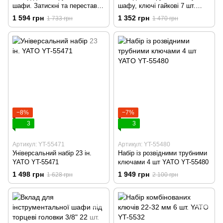
шафи. Затискні та переставні
шафу, ключі гайкові 7 шт.
кліщі розвідний ключ 3
YATO YT-5533
1 594 грн
1 352 грн
1 733 грн
1 470 грн
шт.YATO YT-55473
−8%
−7%
3
3
Артикул: YT-55471
Артикул: YT-55480
Універсальний набір 23 ін.
Набір із розвідними трубними
YATO YT-55471
ключами 4 шт YATO YT-55480
1 498 грн
1 949 грн
1 628 грн
2 100 грн