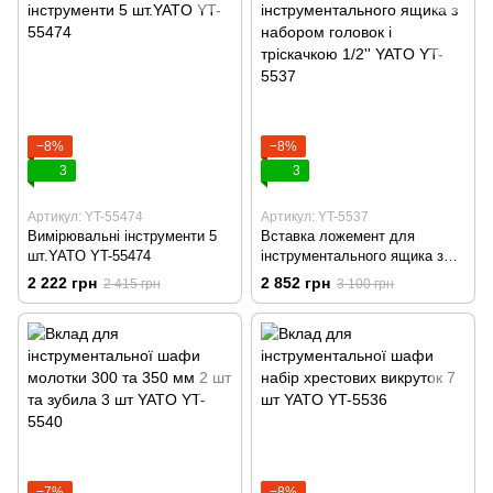
−8%
−8%
3
3
Артикул: YT-55474
Артикул: YT-5537
Вимірювальні інструменти 5
Вставка ложемент для
шт.YATO YT-55474
інструментального ящика з
набором головок і тріскачкою
2 222 грн
2 852 грн
2 415 грн
3 100 грн
1/2'' YATO YT-5537
−7%
−8%