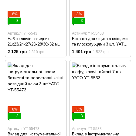
−8%
−8%
3
3
Артикул: YT-5543
Артикул: YT-55463
Набір ключів накидних
Вставка для ящика з кліщами
21х23/24х27/25х28/30х32 мм 4
та плоскогубцями 3 шт. YATO
шт YATO YT-5543
YT-55463
2 125 грн
1 401 грн
2 310 грн
1 523 грн
−8%
−8%
3
3
Артикул: YT-55473
Артикул: YT-5533
Вклад для інструментальної
Вклад в інструментальну