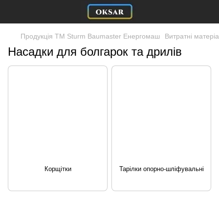
Продукція ТМ Sturm Baumaster Енергомаш
Витратні матері
Насадки для болгарок та дрилів
Корщітки
Тарілки опорно-шліфувальні