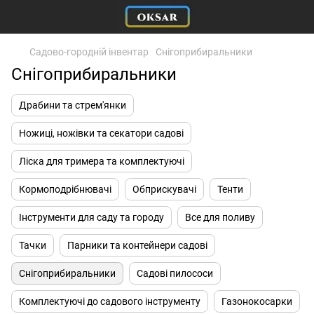
Садово-городній інвентар
Снігоприбиральники
Снігоприбиральники
Драбини та стрем'янки
Ножиці, ножівки та секатори садові
Ліска для тримера та комплектуючі
Кормоподрібнювачі
Обприскувачі
Тенти
Інструменти для саду та городу
Все для поливу
Тачки
Парники та контейнери садові
Снігоприбиральники
Садові пилососи
Комплектуючі до садового інструменту
Газонокосарки