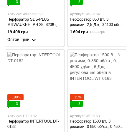
3
3
Артикул: 4933396396
Артикул: WT-0154
Перфоратор SDS-PLUS
Перфоратор 850 Вт, 3
MILWAUKEE, PH 28, 820Вт,
режими, 2,5 Дж, 0-1100 об/
3,4Дж (3 режими) (бічна
хв., 0-5100 уд./хв. INTERTOOL
19 408 грн
1 694 грн
1 999 грн
рукоять, обмежувач глибини,
WT-0154
Оптові ціни
кейс)
−100%
−15%
3
3
Артикул: DT-0182
Артикул: WT-0163
Перфоратор INTERTOOL DT-
Перфоратор 1500 Вт, 3
0182
режими, 0-850 об/хв., 0-4500
уд/хв., 6 Дж, регулювання