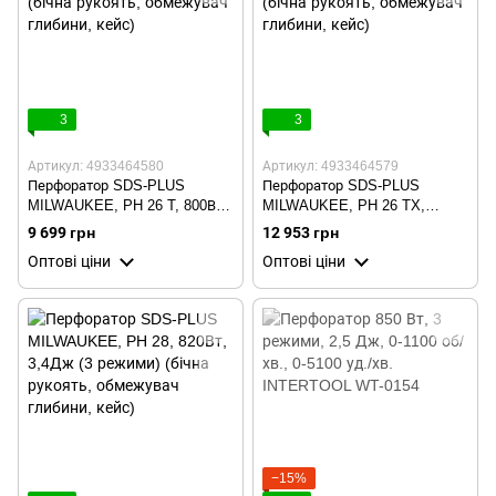
3
3
Артикул: 4933464580
Артикул: 4933464579
Перфоратор SDS-PLUS
Перфоратор SDS-PLUS
MILWAUKEE, PH 26 T, 800Вт,
MILWAUKEE, PH 26 TX,
2,4Дж (3 режими) (бічна
800Вт, 2,4Дж (3 режими)
9 699 грн
12 953 грн
рукоять, обмежувач глибини,
(бічна рукоять, обмежувач
Оптові ціни
Оптові ціни
кейс)
глибини, кейс)
−15%