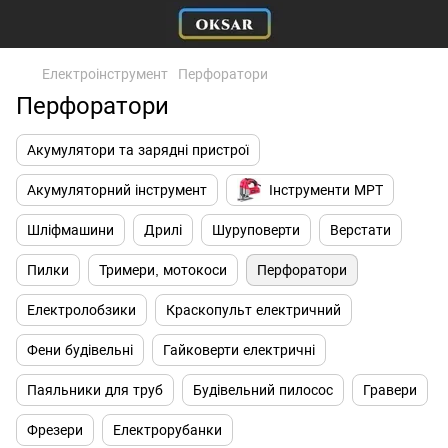
Електроінструмент
Перфоратори
Перфоратори
Акумулятори та зарядні пристрої
Акумуляторний інструмент
Інструменти МРТ
Шліфмашини
Дрилі
Шуруповерти
Верстати
Пилки
Тримери, мотокоси
Перфоратори
Електролобзики
Краскопульт електричний
Фени будівельні
Гайковерти електричні
Паяльники для труб
Будівельний пилосос
Гравери
Фрезери
Електрорубанки