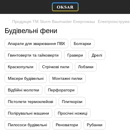
Продукція ТМ Sturm Baumaster Енергомаш
Електроінструме
Будівельні фени
Апарати для зварювання ПВХ
Болгарки
Гвинтоверти та гайковерти
Гравери
Дрелі
Краскопульти
Стрічкові пили
Лобзики
Міксери будівельні
Монтажні пилки
Відбійні молотки
Перфоратори
Пістолети термоклейові
Плиткорізи
Полірувальні машини
Просічні ножиці
Пилососи будівельні
Реноватори
Рубанки