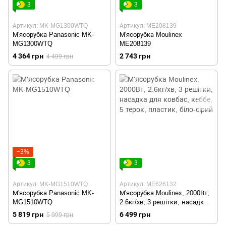
3
3
Артикул: MK-MG1300WTQ
Артикул: ME208139
М'ясорубка Panasonic MK-
М'ясорубка Moulinex
MG1300WTQ
ME208139
4 364 грн
2 743 грн
4 499 грн
−3%
3
3
Артикул: MK-MG1510WTQ
Артикул: ME626132
М'ясорубка Panasonic MK-
М'ясорубка Moulinex, 2000Вт,
MG1510WTQ
2.6кг/хв, 3 решітки, насадка
для ковбас, кеббе, 5 терок,
5 819 грн
6 499 грн
5 999 грн
пластик, біло-сірий