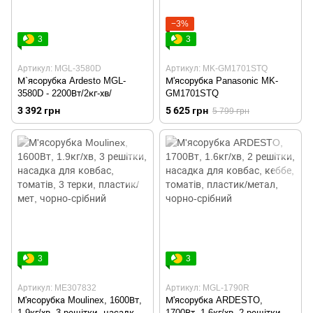
−3%
3
3
Артикул: MGL-3580D
Артикул: MK-GM1701STQ
М`ясорубка Ardesto MGL-
М'ясорубка Panasonic MK-
3580D - 2200Вт/2кг-хв/
GM1701STQ
3 392 грн
5 625 грн
5 799 грн
3
3
Артикул: ME307832
Артикул: MGL-1790R
М'ясорубка Moulinex, 1600Вт,
М'ясорубка ARDESTO,
1.9кг/хв, 3 решітки, насадка
1700Вт, 1.6кг/хв, 2 решітки,