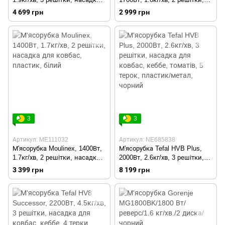
для ковбас, томатів, 3 терки,
насадка для ковбас, кеббе,
4 699 грн
2 999 грн
пластик/мет, чорно-срібний
томатів, пластик/метал,
чорно-срібний
3
3
Артикул: ME111032
Артикул: NE685838
М'ясорубка Moulinex, 1400Вт,
М'ясорубка Tefal HVB Plus,
1.7кг/хв, 2 решітки, насадка
2000Вт, 2.6кг/хв, 3 решітки,
для ковбас, пластик, білий
насадка для ковбас, кеббе,
3 399 грн
8 199 грн
томатів, 5 терок, пластик/
метал, чорний