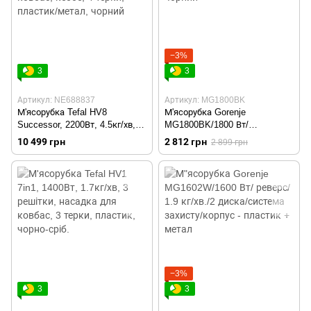
−3%
3
3
Артикул: NE688837
Артикул: MG1800BK
М'ясорубка Tefal HV8
М'ясорубка Gorenje
Successor, 2200Вт, 4.5кг/хв, 3
MG1800BK/1800 Вт/
решітки, насадка для ковбас,
реверс/1.6 кг/хв./2 диска/
10 499 грн
2 812 грн
2 899 грн
кеббе, 4 терки, пластик/
чорний
метал, чорний
−3%
3
3