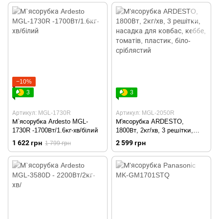
−10%
3
3
Артикул: MGL-1730R
Артикул: MGL-2050R
М`ясорубка Ardesto MGL-
М'ясорубка ARDESTO,
1730R -1700Вт/1.6кг-хв/білий
1800Вт, 2кг/хв, 3 решітки,
насадка для ковбас, кеббе,
1 622 грн
2 599 грн
1 799 грн
томатів, пластик, біло-
сріблястий