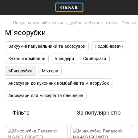
Посуд, домашній текстиль, дрібна побутова техніка
Техніка
М`ясорубки
Вакуумні пакувальники та аксесуари
Подрібнювачі
Кухонні комбайни
Блендери
Скиборізка
М`ясорубки
Міксери
Аксесуари до кухонних комбайнів та м`ясорубок
Аксесуари для міксерів та блендерів
Фільтр
За популярністю