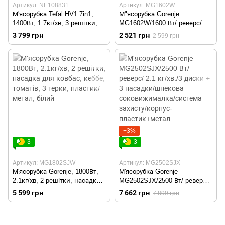
Артикул: NE108831
Артикул: MG1602W
М'ясорубка Tefal HV1 7in1,
М"ясорубка Gorenje
1400Вт, 1.7кг/хв, 3 решітки,
MG1602W/1600 Вт/ реверс/
насадка для ковбас, 3 терки,
1.9 кг/хв./2 диска/система
3 799 грн
2 521 грн
2 599 грн
пластик, чорно-сріб.
захисту/корпус - пластик +
метал
−3%
3
3
Артикул: MG1802SJW
Артикул: MG2502SJX
М'ясорубка Gorenje, 1800Вт,
М'ясорубка Gorenje
2.1кг/хв, 2 решітки, насадка
MG2502SJX/2500 Вт/ реверс/
для ковбас, кеббе, томатів, 3
2.1 кг/хв./3 диски + 3
5 599 грн
7 662 грн
7 899 грн
терки, пластик/метал, білий
насадки/шнекова
соковижималка/система
захисту/корпус-