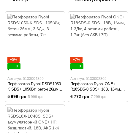
−5%
−7%
3
3
Артикул: 5133004350
Артикул: 5133002305
Перфоратор Ryobi RSDS1050-
Перфоратор Ryobi ONE+
K SDS+ 1050Вт, бетон 26мм,
R18SDS-0 SDS+ 18В, 16мм,
3.6Дж, 3 режима работы, 7кг
1.3Дж, 4 режими роботи, 1.7кг
5 699 грн
6 772 грн
5 999 грн
7 299 грн
(без АКБ і ЗП).