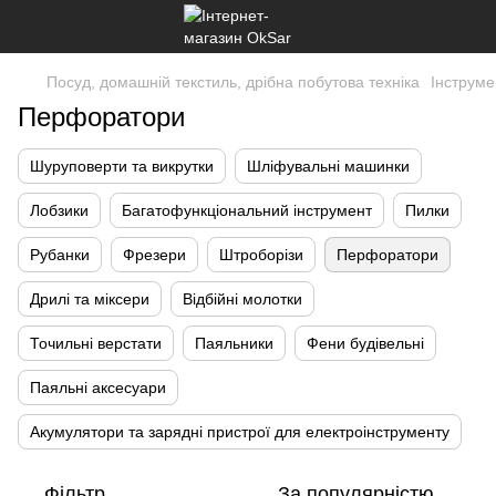
Посуд, домашній текстиль, дрібна побутова техніка
Інструме
Перфоратори
Шуруповерти та викрутки
Шліфувальні машинки
Лобзики
Багатофункціональний інструмент
Пилки
Рубанки
Фрезери
Штроборізи
Перфоратори
Дрилі та міксери
Відбійні молотки
Точильні верстати
Паяльники
Фени будівельні
Паяльні аксесуари
Акумулятори та зарядні пристрої для електроінструменту
Фільтр
За популярністю