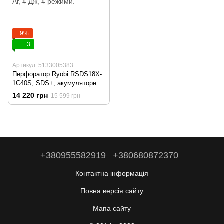
−9%
3
Артикул: 5133005383
Перфоратор Ryobi RSDS18X-
1C40S, SDS+, акумуляторний
ONE+ НР, безщітковий, 18В,
14 220 грн
15 599 грн
АКБ 1х4 Аг, 4 Дж, 4 режими.
+380955582919
+380680872370
Контактна інформація
Повна версія сайту
Мапа сайту