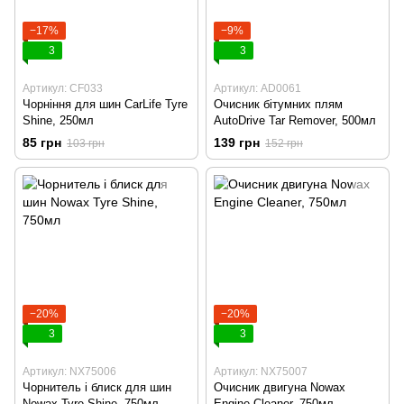
−17%
−9%
3
3
Артикул: CF033
Артикул: AD0061
Чорніння для шин CarLife Tyre
Очисник бітумних плям
Shine, 250мл
AutoDrive Tar Remover, 500мл
85 грн
139 грн
103 грн
152 грн
−20%
−20%
3
3
Артикул: NX75006
Артикул: NX75007
Чорнитель і блиск для шин
Очисник двигуна Nowax
Nowax Tyre Shine, 750мл
Engine Cleaner, 750мл