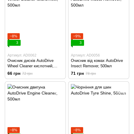
−8%
−9%
3
3
Артикул: AD0062
Артикул: AD0056
Очисник дисків AutoDrive
Очисник від комах AutoDrive
Wheel Cleaner кислотний,
Insect Remover, 500мл
500мл
66 грн
71 грн
72 грн
78 грн
−8%
−8%