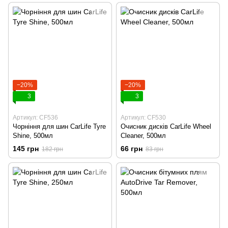
−20%
−20%
3
3
Артикул: CF536
Артикул: CF530
Чорніння для шин CarLife Tyre
Очисник дисків CarLife Wheel
Shine, 500мл
Cleaner, 500мл
145 грн
66 грн
182 грн
83 грн