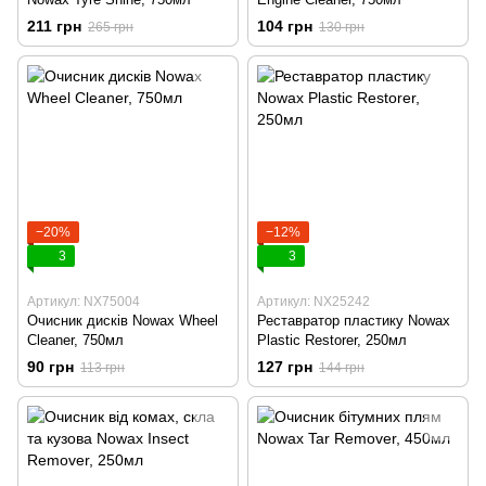
211 грн
104 грн
265 грн
130 грн
−20%
−12%
3
3
Артикул: NX75004
Артикул: NX25242
Очисник дисків Nowax Wheel
Реставратор пластику Nowax
Cleaner, 750мл
Plastic Restorer, 250мл
90 грн
127 грн
113 грн
144 грн