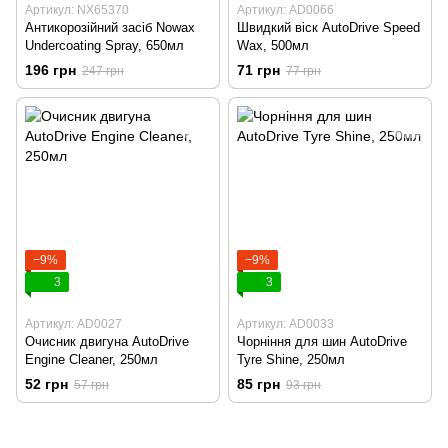
Артикул: NX65370
Артикул: AD0066
Антикорозійний засіб Nowax
Швидкий віск AutoDrive Speed
Undercoating Spray, 650мл
Wax, 500мл
196 грн
71 грн
247 грн
77 грн
−9%
−9%
3
3
Артикул: AD0027
Артикул: AD0033
Очисник двигуна AutoDrive
Чорніння для шин AutoDrive
Engine Cleaner, 250мл
Tyre Shine, 250мл
52 грн
85 грн
57 грн
93 грн