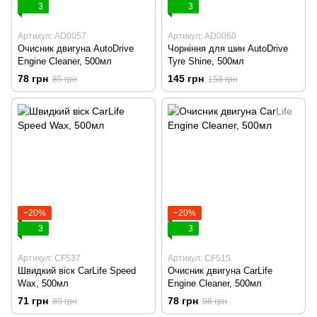
3
3
Артикул: AD0057
Артикул: AD0060
Очисник двигуна AutoDrive
Чорніння для шин AutoDrive
Engine Cleaner, 500мл
Tyre Shine, 500мл
78 грн
145 грн
85 грн
158 грн
−20%
−20%
3
3
Артикул: CF537
Артикул: CF515
Швидкий віск CarLife Speed
Очисник двигуна CarLife
Wax, 500мл
Engine Cleaner, 500мл
71 грн
78 грн
89 грн
98 грн