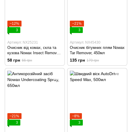
−12%
−21%
3
3
Артикул: NX25231
Артикул: NX45430
Очисник від комах, скла та
Очисник бітумних плям Nowax
кузова Nowax Insect Remover,
Tar Remover, 450мл
250мл
58 грн
135 грн
66 грн
170 грн
−21%
−8%
3
3